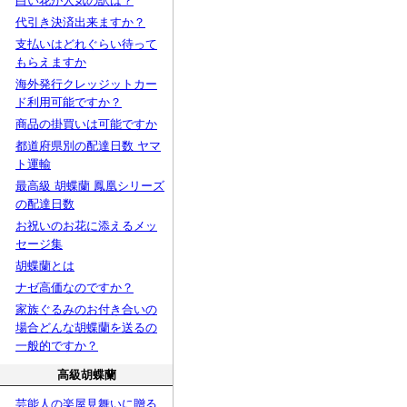
白い花が人気の訳は？
代引き決済出来ますか？
支払いはどれぐらい待って
もらえますか
海外発行クレッジットカー
ド利用可能ですか？
商品の掛買いは可能ですか
都道府県別の配達日数 ヤマ
ト運輸
最高級 胡蝶蘭 鳳凰シリーズ
の配達日数
お祝いのお花に添えるメッ
セージ集
胡蝶蘭とは
ナゼ高価なのですか？
家族ぐるみのお付き合いの
場合どんな胡蝶蘭を送るの
一般的ですか？
高級胡蝶蘭
芸能人の楽屋見舞いに贈る