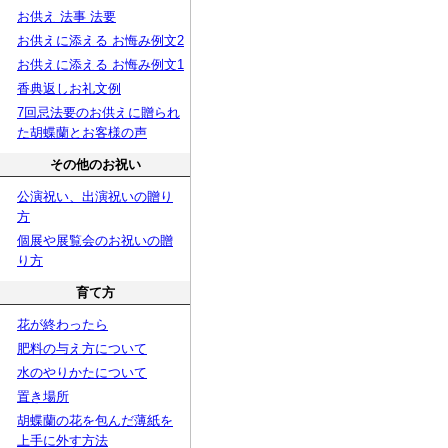
お供え 法事 法要
お供えに添える お悔み例文2
お供えに添える お悔み例文1
香典返しお礼文例
7回忌法要のお供えに贈られ
た胡蝶蘭とお客様の声
その他のお祝い
公演祝い、出演祝いの贈り
方
個展や展覧会のお祝いの贈
り方
育て方
花が終わったら
肥料の与え方について
水のやりかたについて
置き場所
胡蝶蘭の花を包んだ薄紙を
上手に外す方法