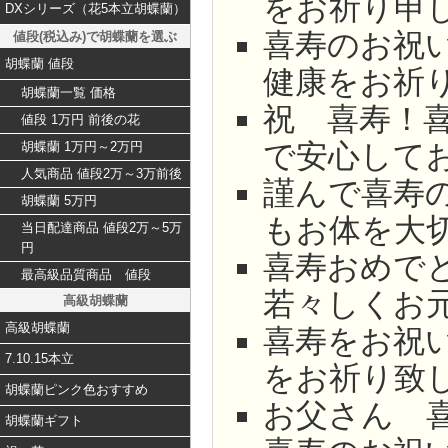
をお祈り申
DXシリーズ（花5本立胡蝶蘭）
喜寿のお祝
値段(税込み)で胡蝶蘭を選ぶ
胡蝶蘭 値段
健康をお祈
胡蝶蘭一覧 価格
祝 喜寿！
値段 1万円 前後の花
で安心して
胡蝶蘭 1万円～2万円
人気商品 値段2万～3万前後
謹んで喜寿
胡蝶蘭 5万円
もお体を大
当日配達商品 値段2万～5万
円
喜寿おめで
最高級品質商品 値段
若々しくお
高級胡蝶蘭
高級胡蝶蘭
喜寿をお祝
7.10.15本立
をお祈り致
胡蝶蘭ピンク色おすすめ
お父さん 
胡蝶蘭ギフト