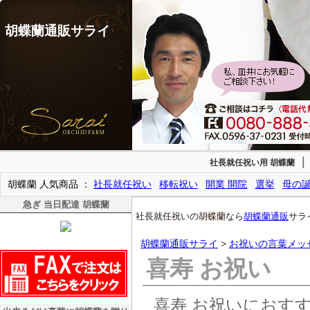
胡蝶蘭通販サライ
社長就任祝い用 胡蝶蘭
胡蝶蘭 人気商品
社長就任祝い
移転祝い
開業 開院
選挙
母の
急ぎ 当日配達 胡蝶蘭
社長就任祝いの胡蝶蘭なら
胡蝶蘭通販
サラ
胡蝶蘭通販サライ
>
お祝いの言葉メッ
喜寿 お祝い
喜寿 お祝いにおす