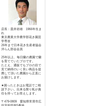
店長：皿井岩雄 1966年生ま
れ
東京農業大学農学部花き園芸
学専攻
26年まで日本花き生産者協会
洋らん部会会員
25年以上、毎日蘭の農園で蘭
を育てていたプロです。
たとえ、通販でもプロの目で
見て納得のいく良い商品を提
携して頂いた農園から正直に
お届けします。
★困ったときはお電話でご相
談下さい。出来る限り私が責
任を持ってお答えします。
〒479-0809 愛知県常滑市広
目字前田面5番地