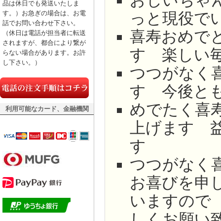
おじいちゃ
品は休日でも発送いたしま
っと現役で
す。）お急ぎの場合は、お電
話でお問い合わせ下さい。
喜寿おめで
（休日は電話が担当者に転送
されますが、都合により繋が
す 楽しい
らない場合があります。お許
し下さい。）
つつがなく
す 今後と
めでたく喜
利用可能なカード、金融機関
上げます 
す
つつがなく
お喜びを申
いますので
しくお願い