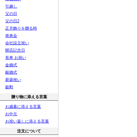
引越し
父の日
父の日2
正月飾りを贈る時
発表会
会社設立祝い
開店記念日
長寿 お祝い
金婚式
銀婚式
新築祝い
叙勲
贈り物に添える言葉
お歳暮に添える言葉
お中元
お祝い返しに添える言葉
注文について