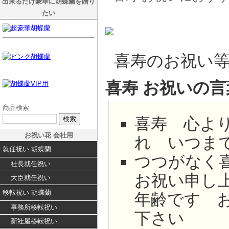
出来るだけ豪華に胡蝶蘭を贈り
たい
喜寿のお祝い
喜寿 お祝いの言
商品検索
喜寿 心よ
お祝い花 会社用
れ いつま
就任祝い 胡蝶蘭
つつがなく
社長就任祝い
お祝い申し
大臣就任祝い
移転祝い 胡蝶蘭
年齢です 
事務所移転祝い
下さい
新社屋移転祝い