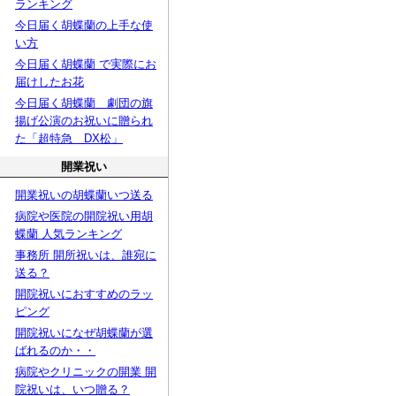
ランキング
今日届く胡蝶蘭の上手な使
い方
今日届く胡蝶蘭 で実際にお
届けしたお花
今日届く胡蝶蘭 劇団の旗
揚げ公演のお祝いに贈られ
た「超特急 DX松」
開業祝い
開業祝いの胡蝶蘭いつ送る
病院や医院の開院祝い用胡
蝶蘭 人気ランキング
事務所 開所祝いは、誰宛に
送る？
開院祝いにおすすめのラッ
ピング
開院祝いになぜ胡蝶蘭が選
ばれるのか・・
病院やクリニックの開業 開
院祝いは、いつ贈る？