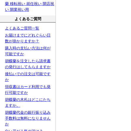
蘭 移転祝い 就任祝い 開店祝
い 開業祝い用
よくあるご質問
よくあるご質問一覧
お届けまでにどれぐらい日
数が掛かりますか？
購入時の支払い方法は何が
可能ですか
胡蝶蘭を注文したら請求書
の発行はしてもらえますか
後払いでの注文は可能です
か
領収書はカード利用でも発
行可能ですか
胡蝶蘭の木札はどこにたち
ますか。
胡蝶蘭代金の銀行振り込み
手数料は無料になりません
か