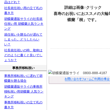
品はどれ？
詳細は画像↑クリック
社長就任祝い用の立て札の
書き方
喜寿のお祝いにおススメの大輪
胡蝶蘭通販サライの社長就
蝶蘭「桐」です。
任祝い用 胡蝶蘭人気ランキ
ング
就任祝いを贈るのが遅れて
しまった。どうしたらい
い？
社長就任祝いの時、敬称は
どのように書くと良いでし
ょうか？
事務所移転祝い
事務所移転祝いに遅れて胡
蝶蘭を贈る場合
胡蝶蘭通販サライの事務所
移転祝い用胡蝶蘭 人気ラン
キング
事務所移転祝いの立て札の
書き方