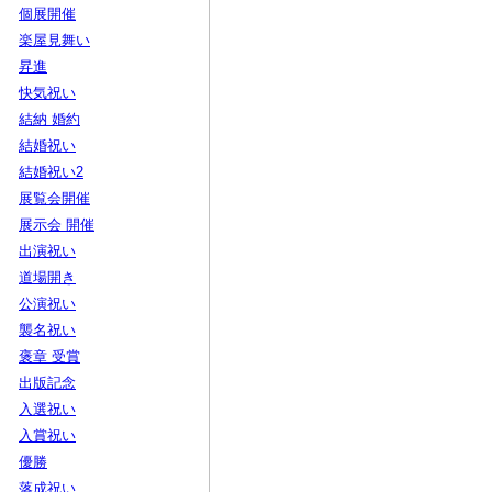
個展開催
楽屋見舞い
昇進
快気祝い
結納 婚約
結婚祝い
結婚祝い2
展覧会開催
展示会 開催
出演祝い
道場開き
公演祝い
襲名祝い
褒章 受賞
出版記念
入選祝い
入賞祝い
優勝
落成祝い