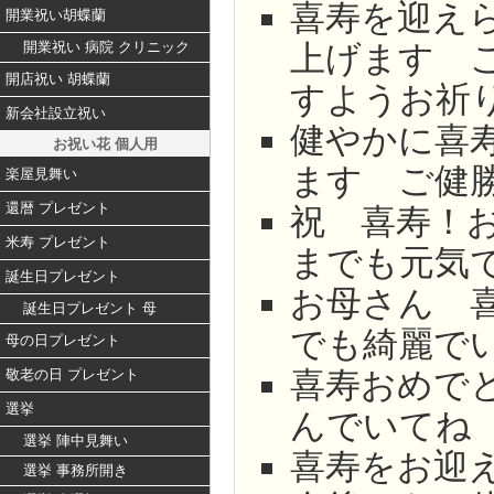
喜寿を迎え
開業祝い胡蝶蘭
上げます 
開業祝い 病院 クリニック
開店祝い 胡蝶蘭
すようお祈
新会社設立祝い
健やかに喜
お祝い花 個人用
ます ご健
楽屋見舞い
還暦 プレゼント
祝 喜寿！
米寿 プレゼント
までも元気
誕生日プレゼント
お母さん 
誕生日プレゼント 母
でも綺麗で
母の日プレゼント
喜寿おめで
敬老の日 プレゼント
選挙
んでいてね
選挙 陣中見舞い
喜寿をお迎
選挙 事務所開き