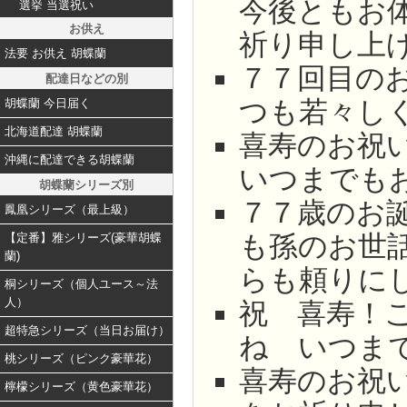
今後ともお
選挙 当選祝い
お供え
祈り申し上
法要 お供え 胡蝶蘭
７７回目の
配達日などの別
つも若々し
胡蝶蘭 今日届く
北海道配達 胡蝶蘭
喜寿のお祝
沖縄に配達できる胡蝶蘭
いつまでも
胡蝶蘭シリーズ別
７７歳のお
鳳凰シリーズ（最上級）
も孫のお世
【定番】雅シリーズ(豪華胡蝶
蘭)
らも頼りに
桐シリーズ（個人ユース～法
人）
祝 喜寿！
超特急シリーズ（当日お届け）
ね いつま
桃シリーズ（ピンク豪華花）
喜寿のお祝
檸檬シリーズ（黄色豪華花）