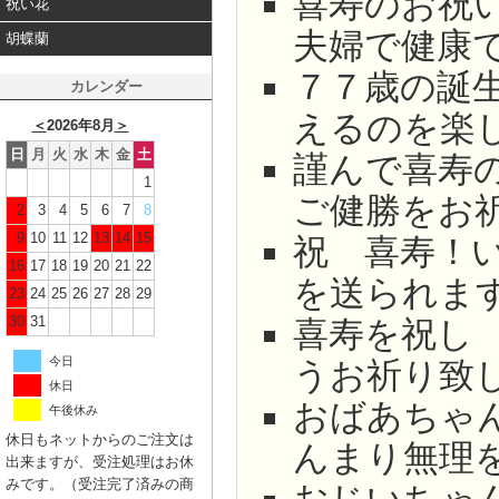
喜寿のお祝
祝い花
夫婦で健康
胡蝶蘭
７７歳の誕
カレンダー
えるのを楽
＜
2026年8月
＞
日
月
火
水
木
金
土
謹んで喜寿
1
ご健勝をお
2
3
4
5
6
7
8
9
10
11
12
13
14
15
祝 喜寿！
16
17
18
19
20
21
22
を送られま
23
24
25
26
27
28
29
30
31
喜寿を祝し
今日
うお祈り致
休日
おばあちゃ
午後休み
休日もネットからのご注文は
んまり無理
出来ますが、受注処理はお休
みです。（受注完了済みの商