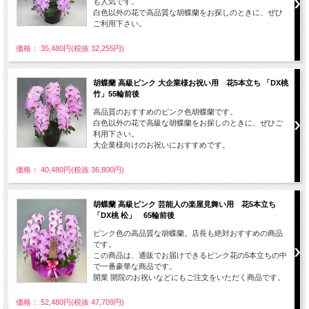
も人気です。
白色以外の花で高品質な胡蝶蘭をお探しのときに、ぜひ
ご利用下さい。
価格： 35,480円(税抜 32,255円)
胡蝶蘭 高級ピンク 大企業様お祝い用 花5本立ち 「DX桃
竹」55輪前後
高品質のおすすめのピンク色胡蝶蘭です。
白色以外の花で高級な胡蝶蘭をお探しのときに、ぜひご
利用下さい。
大企業様向けのお祝いにおすすめです。
価格： 40,480円(税抜 36,800円)
胡蝶蘭 高級ピンク 芸能人の楽屋見舞い用 花5本立ち
「DX桃 松」 65輪前後
ピンク色の高品質な胡蝶蘭。店長も絶対おすすめの商品
です。
この商品は、通販でお届けできるピンク花の5本立ちの中
で一番豪華な商品です。
開業 開院のお祝いなどにもご注文をいただく商品です。
価格： 52,480円(税抜 47,709円)