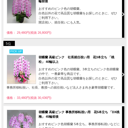
輪前後
おすすめのピンク色の胡蝶蘭。
白色以外の花で高品質な胡蝶蘭をお探しのときに、ぜひ
ご利用下さい。
開店祝い、就任祝いにも人気。
価格： 29,480円(税抜 26,800円)
5位
PICK UP
胡蝶蘭 高級ピンク 社長就任祝い用 花3本立ち 「桃
松」 40輪以上
おすすめのピンク色の胡蝶蘭。3本立ちのピンク色胡蝶蘭
の中で、一番豪華な商品です。
白色以外の花で高品質な胡蝶蘭をお探しのときに、ぜひ
ご利用下さい。
事務所移転祝い、社長、教授への就任祝いなど法人さま向き豪華胡蝶蘭です。
価格： 33,480円(税抜 30,436円)
胡蝶蘭 高級ピンク 事務所移転祝い用 花5本立ち 「DX桃
梅」 45輪前後
おすすめピンク色胡蝶蘭 5本立ち。事務所移転祝いなどに