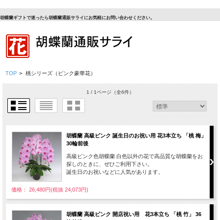
胡蝶蘭ギフトで迷ったら胡蝶蘭通販サライにお気軽にお問い合わせください。
TOP
>
桃シリーズ（ピンク豪華花）
1 / 1ページ
（全6件）
胡蝶蘭 高級ピンク 誕生日のお祝い用 花3本立ち 「桃 梅」
30輪前後
高級ピンク色胡蝶蘭 白色以外の花で高品質な胡蝶蘭をお
探しのときに、ぜひご利用下さい。
誕生日のお祝いなどに人気があります。
価格： 26,480円(税抜 24,073円)
胡蝶蘭 高級ピンク 開店祝い用 花3本立ち 「桃 竹」 36