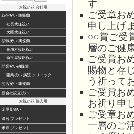
す
お祝い花 会社用
ご受章お
就任祝い 胡蝶蘭
申し上げ
社長就任祝い
大臣就任祝い
○○賞ご
移転祝い 胡蝶蘭
層のご健
事務所移転祝い
ご受賞お
新社屋移転祝い
開業祝い胡蝶蘭
賜物と存
開業祝い 病院 クリニック
う祈って
開店祝い 胡蝶蘭
ご受賞お
新会社設立祝い
お祈り申
お祝い花 個人用
楽屋見舞い
ご受章お
還暦 プレゼント
一層のご
米寿 プレゼント