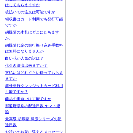
はしてもらえますか
後払いでの注文は可能ですか
領収書はカード利用でも発行可能
ですか
胡蝶蘭の木札はどこにたちます
か。
胡蝶蘭代金の銀行振り込み手数料
は無料になりませんか
白い花が人気の訳は？
代引き決済出来ますか？
支払いはどれぐらい待ってもらえ
ますか
海外発行クレッジットカード利用
可能ですか？
商品の掛買いは可能ですか
都道府県別の配達日数 ヤマト運
輸
最高級 胡蝶蘭 鳳凰シリーズの配
達日数
お祝いのお花に添えるメッセージ