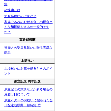
集
胡蝶蘭とは
ナゼ高価なのですか？
家族ぐるみのお付き合いの場合ど
んな胡蝶蘭を送るの一般的です
か？
高級胡蝶蘭
芸能人の楽屋見舞いに贈る高級な
商品
上場祝い
上場祝いにお花を贈るときのポイ
ント
創立記念 周年記念
創立記念の式典などがある場合の
お届け日について
創立25周年のお祝いに贈られた当
日配達胡蝶蘭 超特急 竹