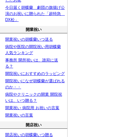
したお花
今日届く胡蝶蘭 劇団の旗揚げ公
演のお祝いに贈られた「超特急
DX松」
開業祝い
開業祝いの胡蝶蘭いつ送る
病院や医院の開院祝い用胡蝶蘭
人気ランキング
事務所 開所祝いは、誰宛に送
る？
開院祝いにおすすめのラッピング
開院祝いになぜ胡蝶蘭が選ばれる
のか・・
病院やクリニックの開業 開院祝
いは、いつ贈る？
開業祝い 病院用 お祝いの言葉
開業祝いの言葉
開店祝い
開店祝いの胡蝶蘭いつ贈る