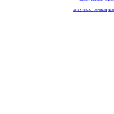
事務所移転祝い用胡蝶蘭
/
開業