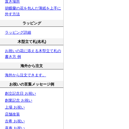
置き場所
胡蝶蘭の花を包んだ薄紙を上手に
外す方法
ラッピング
ラッピング詳細
木型立て札(名札)
お祝いの花に添える木型立て札の
書き方 例
海外から注文
海外から注文できます。
お祝いの言葉メッセージ例
創立記念日 お祝い
創業記念 お祝い
上場 お祝い
店舗改装
古希 お祝い
喜寿 お祝い