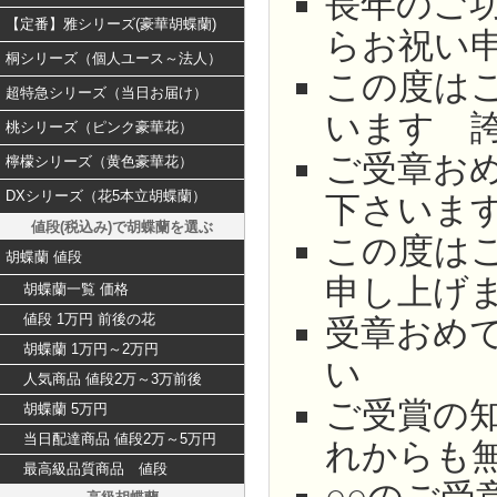
長年のご
【定番】雅シリーズ(豪華胡蝶蘭)
らお祝い
桐シリーズ（個人ユース～法人）
この度は
超特急シリーズ（当日お届け）
います 
桃シリーズ（ピンク豪華花）
ご受章お
檸檬シリーズ（黄色豪華花）
DXシリーズ（花5本立胡蝶蘭）
下さいま
値段(税込み)で胡蝶蘭を選ぶ
この度は
胡蝶蘭 値段
申し上げ
胡蝶蘭一覧 価格
値段 1万円 前後の花
受章おめ
胡蝶蘭 1万円～2万円
い
人気商品 値段2万～3万前後
ご受賞の
胡蝶蘭 5万円
当日配達商品 値段2万～5万円
れからも
最高級品質商品 値段