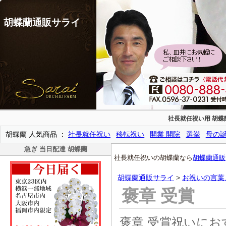
胡蝶蘭通販サライ
社長就任祝い用 胡蝶
胡蝶蘭 人気商品
社長就任祝い
移転祝い
開業 開院
選挙
母の
急ぎ 当日配達 胡蝶蘭
社長就任祝いの胡蝶蘭なら
胡蝶蘭通販
胡蝶蘭通販サライ
>
お祝いの言葉
褒章 受賞
褒章 受賞祝いに