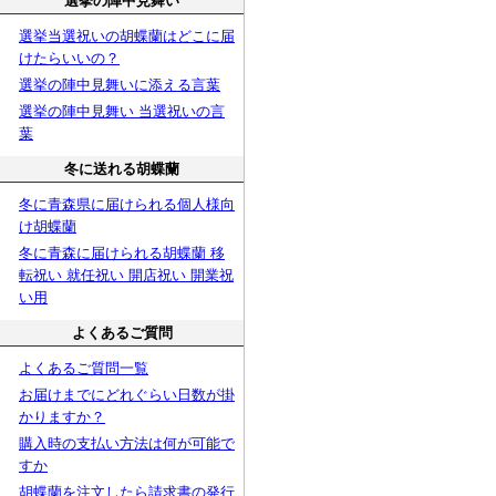
選挙の陣中見舞い
選挙当選祝いの胡蝶蘭はどこに届
けたらいいの？
選挙の陣中見舞いに添える言葉
選挙の陣中見舞い 当選祝いの言
葉
冬に送れる胡蝶蘭
冬に青森県に届けられる個人様向
け胡蝶蘭
冬に青森に届けられる胡蝶蘭 移
転祝い 就任祝い 開店祝い 開業祝
い用
よくあるご質問
よくあるご質問一覧
お届けまでにどれぐらい日数が掛
かりますか？
購入時の支払い方法は何が可能で
すか
胡蝶蘭を注文したら請求書の発行