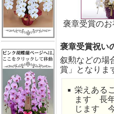
褒章受賞のお
褒章受賞祝い
叙勲などの場
賞」となりま
栄えある
ます 長
じます 