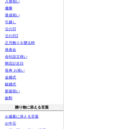
入賞祝い
優勝
落成祝い
引越し
父の日
父の日2
正月飾りを贈る時
発表会
会社設立祝い
開店記念日
長寿 お祝い
金婚式
銀婚式
新築祝い
叙勲
贈り物に添える言葉
お歳暮に添える言葉
お中元