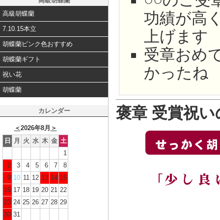
○○のご
高級胡蝶蘭
功績が高
高級胡蝶蘭
7.10.15本立
上げます
胡蝶蘭ピンク色おすすめ
受章おめ
胡蝶蘭ギフト
かったね
祝い花
胡蝶蘭
褒章 受賞祝
カレンダー
＜
2026年8月
＞
日
月
火
水
木
金
土
1
2
3
4
5
6
7
8
9
10
11
12
13
14
15
16
17
18
19
20
21
22
23
24
25
26
27
28
29
30
31