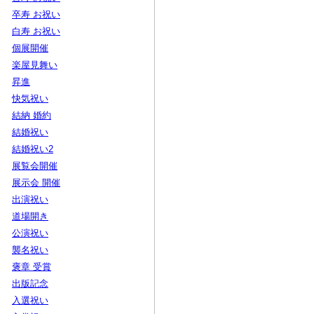
卒寿 お祝い
白寿 お祝い
個展開催
楽屋見舞い
昇進
快気祝い
結納 婚約
結婚祝い
結婚祝い2
展覧会開催
展示会 開催
出演祝い
道場開き
公演祝い
襲名祝い
褒章 受賞
出版記念
入選祝い