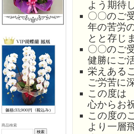
よう期待
〇〇のご
年の苦労
とと存じ
〇〇のご
健勝にご
栄えある
ご労苦に
この度は
心からお
この度の
より一層
商品検索