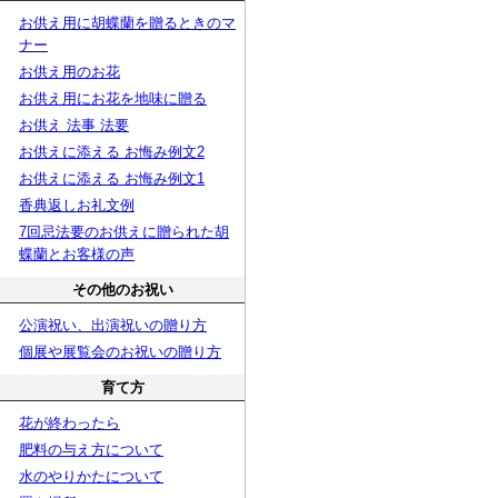
お供え用に胡蝶蘭を贈るときのマ
ナー
お供え用のお花
お供え用にお花を地味に贈る
お供え 法事 法要
お供えに添える お悔み例文2
お供えに添える お悔み例文1
香典返しお礼文例
7回忌法要のお供えに贈られた胡
蝶蘭とお客様の声
その他のお祝い
公演祝い、出演祝いの贈り方
個展や展覧会のお祝いの贈り方
育て方
花が終わったら
肥料の与え方について
水のやりかたについて