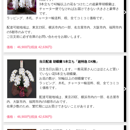
3本立ちで42輪以上の花をつけたこの超豪華胡蝶蘭は、
チャーター便でなければお届けできない大きさと豪華さ
です。
ラッピング、木札、チャーター輸送料、税、全てコミコミ価格です。
配達可能地域は、東京23区、横浜市内の一部、名古屋市内、大阪市内、福岡市内
の5都市のみです。
ご注文前に必ず在庫のお問い合わせをお願いします。
価格： 46,900円(税抜 42,636円)
当日配達 胡蝶蘭 5本立ち「超特急 DX梅」
注文当日お届けします。一般花屋さんにはほとんど置い
ていない花5本立ち胡蝶蘭。
お花の数が、50輪以上の胡蝶蘭です。
ラッピング、木札、チャーター輸送料、税、全てコミコ
ミ価格です。
配達可能地域は、東京23区、横浜市内の一部、名古屋市
内、大阪市内、福岡市内の5都市のみです。
在庫少数のため、繁忙期にはお受けできないことがあります。
価格： 46,900円(税抜 42,636円)