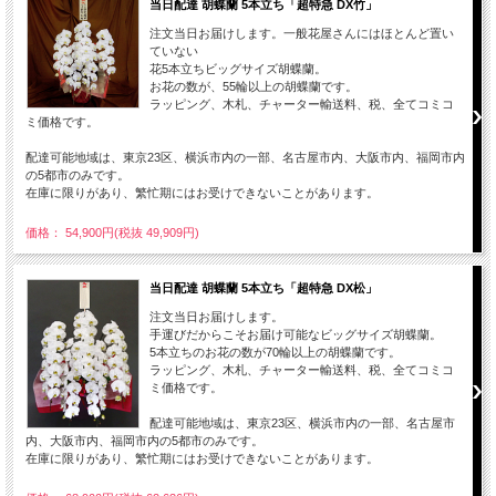
当日配達 胡蝶蘭 5本立ち「超特急 DX竹」
注文当日お届けします。一般花屋さんにはほとんど置い
ていない
花5本立ちビッグサイズ胡蝶蘭。
お花の数が、55輪以上の胡蝶蘭です。
ラッピング、木札、チャーター輸送料、税、全てコミコ
ミ価格です。
配達可能地域は、東京23区、横浜市内の一部、名古屋市内、大阪市内、福岡市内
の5都市のみです。
在庫に限りがあり、繁忙期にはお受けできないことがあります。
価格： 54,900円(税抜 49,909円)
当日配達 胡蝶蘭 5本立ち「超特急 DX松」
注文当日お届けします。
手運びだからこそお届け可能なビッグサイズ胡蝶蘭。
5本立ちのお花の数が70輪以上の胡蝶蘭です。
ラッピング、木札、チャーター輸送料、税、全てコミコ
ミ価格です。
配達可能地域は、東京23区、横浜市内の一部、名古屋市
内、大阪市内、福岡市内の5都市のみです。
在庫に限りがあり、繁忙期にはお受けできないことがあります。