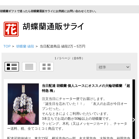
胡蝶蘭ギフトで迷ったら胡蝶蘭通販サライにお気軽にお問い合わせください。
TOP
>
胡蝶蘭 値段
>
当日配達商品 値段2万～5万円
1 / 1ページ
（全6件）
当日配達 胡蝶蘭 個人ユースにオススメの大輪胡蝶蘭 「超
特急 梅」
注文当日にチャーター便でお届けします。
「誕生日を忘れていた！！」 「友人のお店が今日オー
プンだった。」
そんなときによくご利用いただいています。
3本立ちでお花の数が30輪以上の胡蝶蘭です。
ラッピング、木札（又はメッセージカード）、チャータ
ー送料、税、全てコミコミ商品です。
配達可能地域は、東京23区、横浜市内の一部、名古屋市内、大阪市内、福岡市内