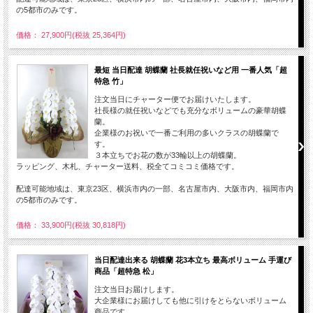
の5都市のみです。
価格： 27,900円(税抜 25,364円)
最短 当日配達 胡蝶蘭 社長就任祝いなど用 一番人気「超
特急 竹」
注文当日にチャーター便でお届けいたします。
社長様の就任祝いなどでも充分なボリュームの豪華胡蝶
蘭。
企業様のお祝いで一番ご利用の多いクラスの胡蝶蘭で
す。
３本立ちでお花の数が33輪以上の胡蝶蘭。
ラッピング、木札、チャーター送料、税全てコミコミ価格です。
配達可能地域は、東京23区、横浜市内の一部、名古屋市内、大阪市内、福岡市内
の5都市のみです。
価格： 33,900円(税抜 30,818円)
当日配達出来る 胡蝶蘭 花3本立ち 最高ボリューム 手運び
商品「超特急 松」
注文当日お届けします。
大企業様にお届けしても他に引けをとらないボリューム
商品です。