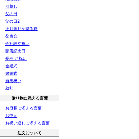
引越し
父の日
父の日2
正月飾りを贈る時
発表会
会社設立祝い
開店記念日
長寿 お祝い
金婚式
銀婚式
新築祝い
叙勲
贈り物に添える言葉
お歳暮に添える言葉
お中元
お祝い返しに添える言葉
注文について