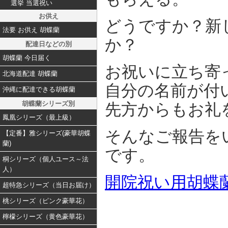
選挙 当選祝い
お供え
どうですか？新
法要 お供え 胡蝶蘭
か？
配達日などの別
胡蝶蘭 今日届く
お祝いに立ち寄
北海道配達 胡蝶蘭
自分の名前が付
沖縄に配達できる胡蝶蘭
胡蝶蘭シリーズ別
先方からもお礼
鳳凰シリーズ（最上級）
そんなご報告を
【定番】雅シリーズ(豪華胡蝶
蘭)
です。
桐シリーズ（個人ユース～法
人）
開院祝い用胡蝶
超特急シリーズ（当日お届け）
桃シリーズ（ピンク豪華花）
檸檬シリーズ（黄色豪華花）