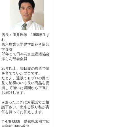
店長：皿井岩雄 1966年生ま
れ
東京農業大学農学部花き園芸
学専攻
26年まで日本花き生産者協会
洋らん部会会員
25年以上、毎日蘭の農園で蘭
を育てていたプロです。
たとえ、通販でもプロの目で
見て納得のいく良い商品を提
携して頂いた農園から正直に
お届けします。
★困ったときはお電話でご相
談下さい。出来る限り私が責
任を持ってお答えします。
〒479-0809 愛知県常滑市広
目字前田面5番地