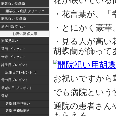
花が咲いている
開業祝い胡蝶蘭
開業祝い 病院 クリニック
・花言葉が、「
開店祝い 胡蝶蘭
・とにかく豪華
新会社設立祝い
お祝い花 個人用
・見る人が高い
楽屋見舞い
胡蝶蘭が飾って
還暦 プレゼント
米寿 プレゼント
誕生日プレゼント
誕生日プレゼント 母
お祝いですから
母の日プレゼント
敬老の日 プレゼント
でも病院という
選挙
通院の患者さん
選挙 陣中見舞い
選挙 事務所開き
もらえる。