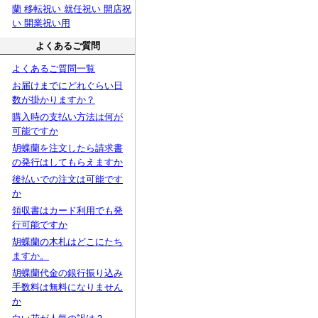
蘭 移転祝い 就任祝い 開店祝
い 開業祝い用
よくあるご質問
よくあるご質問一覧
お届けまでにどれぐらい日
数が掛かりますか？
購入時の支払い方法は何が
可能ですか
胡蝶蘭を注文したら請求書
の発行はしてもらえますか
後払いでの注文は可能です
か
領収書はカード利用でも発
行可能ですか
胡蝶蘭の木札はどこにたち
ますか。
胡蝶蘭代金の銀行振り込み
手数料は無料になりません
か