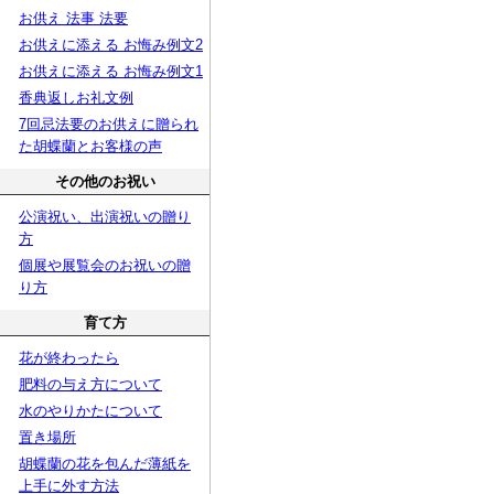
お供え 法事 法要
お供えに添える お悔み例文2
お供えに添える お悔み例文1
香典返しお礼文例
7回忌法要のお供えに贈られ
た胡蝶蘭とお客様の声
その他のお祝い
公演祝い、出演祝いの贈り
方
個展や展覧会のお祝いの贈
り方
育て方
花が終わったら
肥料の与え方について
水のやりかたについて
置き場所
胡蝶蘭の花を包んだ薄紙を
上手に外す方法