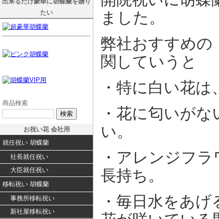
出来るだけ豪華に胡蝶蘭を贈り
たい
ました。
弊社おすすめの
関していうと
・特に白い花は
商品検索
・花に匂いがな
い。
お祝い花 会社用
就任祝い 胡蝶蘭
・アレンジフラ
社長就任祝い
大臣就任祝い
長持ち。
移転祝い 胡蝶蘭
・毎日水をあげ
事務所移転祝い
新社屋移転祝い