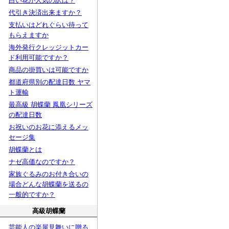
白い花が人気の訳は？
代引き決済出来ますか？
支払いはどれぐらい待って
もらえますか
海外発行クレッジットカー
ド利用可能ですか？
商品の掛買いは可能ですか
都道府県別の配達日数 ヤマ
ト運輸
最高級 胡蝶蘭 鳳凰シリーズ
の配達日数
お祝いのお花に添えるメッ
セージ集
胡蝶蘭とは
ナゼ高価なのですか？
家族ぐるみのお付き合いの
場合どんな胡蝶蘭を送るの
一般的ですか？
高級胡蝶蘭
芸能人の楽屋見舞いに贈る