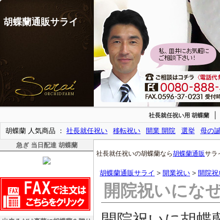
胡蝶蘭通販サライ
社長就任祝い用 胡蝶蘭
胡蝶蘭 人気商品
社長就任祝い
移転祝い
開業 開院
選挙
母の
急ぎ 当日配達 胡蝶蘭
社長就任祝いの胡蝶蘭なら
胡蝶蘭通販
サラ
胡蝶蘭通販サライ
>
開業祝い
>
開院祝
開院祝いにな
開院祝いに胡蝶