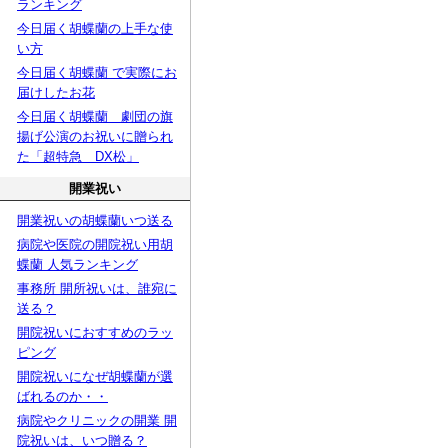
ランキング
今日届く胡蝶蘭の上手な使
い方
今日届く胡蝶蘭 で実際にお
届けしたお花
今日届く胡蝶蘭 劇団の旗
揚げ公演のお祝いに贈られ
た「超特急 DX松」
開業祝い
開業祝いの胡蝶蘭いつ送る
病院や医院の開院祝い用胡
蝶蘭 人気ランキング
事務所 開所祝いは、誰宛に
送る？
開院祝いにおすすめのラッ
ピング
開院祝いになぜ胡蝶蘭が選
ばれるのか・・
病院やクリニックの開業 開
院祝いは、いつ贈る？