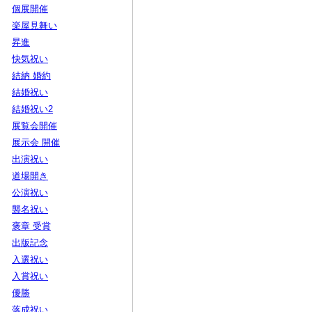
個展開催
楽屋見舞い
昇進
快気祝い
結納 婚約
結婚祝い
結婚祝い2
展覧会開催
展示会 開催
出演祝い
道場開き
公演祝い
襲名祝い
褒章 受賞
出版記念
入選祝い
入賞祝い
優勝
落成祝い