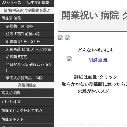
DXシリーズ（花5本立胡蝶蘭）
値段(税込み)で胡蝶蘭を選ぶ
開業祝い 病院
胡蝶蘭 値段
胡蝶蘭一覧 価格
値段 1万円 前後の花
胡蝶蘭 1万円～2万円
人気商品 値段2万～3万前後
どんなお祝いにも
胡蝶蘭 5万円
当日配達商品 値段2万～5万
円
詳細は画像↑クリック
最高級品質商品 値段
恥をかかない胡蝶蘭に迷ったら
高級胡蝶蘭
の雅がおススメ。
高級胡蝶蘭
7.10.15本立
胡蝶蘭ピンク色おすすめ
胡蝶蘭ギフト