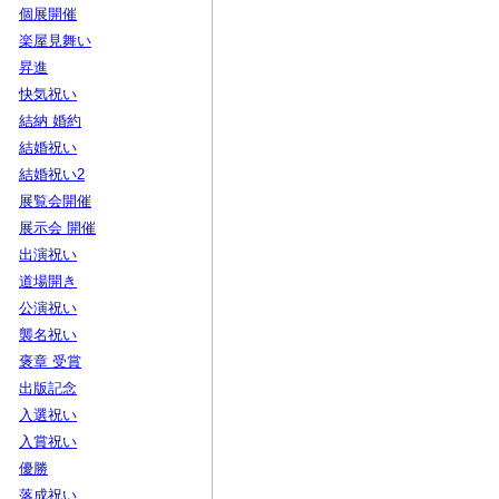
個展開催
楽屋見舞い
昇進
快気祝い
結納 婚約
結婚祝い
結婚祝い2
展覧会開催
展示会 開催
出演祝い
道場開き
公演祝い
襲名祝い
褒章 受賞
出版記念
入選祝い
入賞祝い
優勝
落成祝い