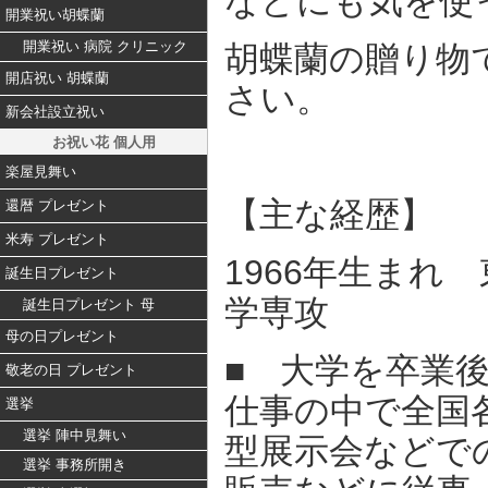
などにも気を使
開業祝い胡蝶蘭
開業祝い 病院 クリニック
胡蝶蘭の贈り物
開店祝い 胡蝶蘭
さい。
新会社設立祝い
お祝い花 個人用
楽屋見舞い
【主な経歴】
還暦 プレゼント
米寿 プレゼント
1966年生まれ
誕生日プレゼント
学専攻
誕生日プレゼント 母
母の日プレゼント
■ 大学を卒業
敬老の日 プレゼント
仕事の中で全国
選挙
選挙 陣中見舞い
型展示会などで
選挙 事務所開き