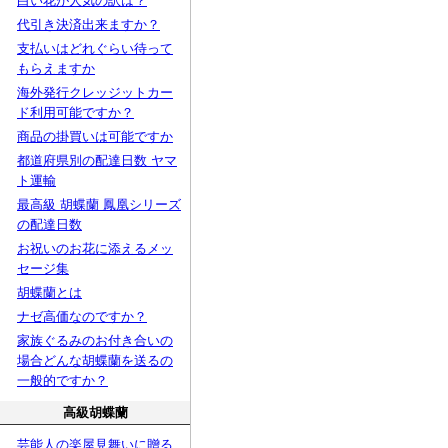
白い花が人気の訳は？
代引き決済出来ますか？
支払いはどれぐらい待って
もらえますか
海外発行クレッジットカー
ド利用可能ですか？
商品の掛買いは可能ですか
都道府県別の配達日数 ヤマ
ト運輸
最高級 胡蝶蘭 鳳凰シリーズ
の配達日数
お祝いのお花に添えるメッ
セージ集
胡蝶蘭とは
ナゼ高価なのですか？
家族ぐるみのお付き合いの
場合どんな胡蝶蘭を送るの
一般的ですか？
高級胡蝶蘭
芸能人の楽屋見舞いに贈る