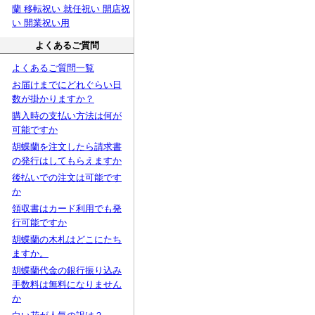
蘭 移転祝い 就任祝い 開店祝
い 開業祝い用
よくあるご質問
よくあるご質問一覧
お届けまでにどれぐらい日
数が掛かりますか？
購入時の支払い方法は何が
可能ですか
胡蝶蘭を注文したら請求書
の発行はしてもらえますか
後払いでの注文は可能です
か
領収書はカード利用でも発
行可能ですか
胡蝶蘭の木札はどこにたち
ますか。
胡蝶蘭代金の銀行振り込み
手数料は無料になりません
か