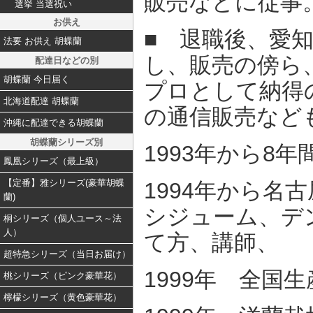
販売などに従事
選挙 当選祝い
お供え
■ 退職後、愛
法要 お供え 胡蝶蘭
し、販売の傍ら
配達日などの別
胡蝶蘭 今日届く
プロとして納得
北海道配達 胡蝶蘭
の通信販売など
沖縄に配達できる胡蝶蘭
胡蝶蘭シリーズ別
1993年から8
鳳凰シリーズ（最上級）
【定番】雅シリーズ(豪華胡蝶
1994年から名
蘭)
シジューム、デ
桐シリーズ（個人ユース～法
人）
て方、講師、
超特急シリーズ（当日お届け）
1999年 全国
桃シリーズ（ピンク豪華花）
檸檬シリーズ（黄色豪華花）