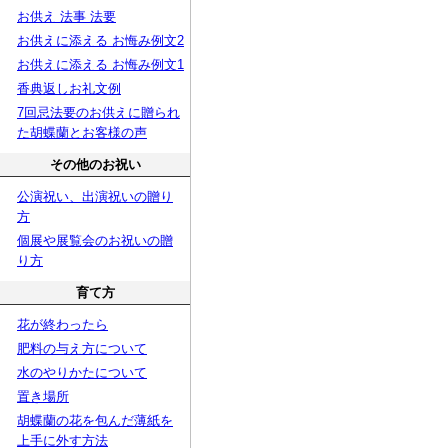
お供え 法事 法要
お供えに添える お悔み例文2
お供えに添える お悔み例文1
香典返しお礼文例
7回忌法要のお供えに贈られ
た胡蝶蘭とお客様の声
その他のお祝い
公演祝い、出演祝いの贈り
方
個展や展覧会のお祝いの贈
り方
育て方
花が終わったら
肥料の与え方について
水のやりかたについて
置き場所
胡蝶蘭の花を包んだ薄紙を
上手に外す方法