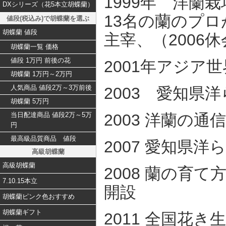
1999年 洋蘭
DXシリーズ（花5本立胡蝶蘭）
13名の蘭のプ
値段(税込み)で胡蝶蘭を選ぶ
胡蝶蘭 値段
主宰、（2006
胡蝶蘭一覧 価格
値段 1万円 前後の花
2001年アジア
胡蝶蘭 1万円～2万円
人気商品 値段2万～3万前後
2003 愛知県
胡蝶蘭 5万円
2003 洋蘭の
当日配達商品 値段2万～5万
円
最高級品質商品 値段
2007 愛知県
高級胡蝶蘭
高級胡蝶蘭
2008 蘭の育
7.10.15本立
開設
胡蝶蘭ピンク色おすすめ
胡蝶蘭ギフト
2011 全国花