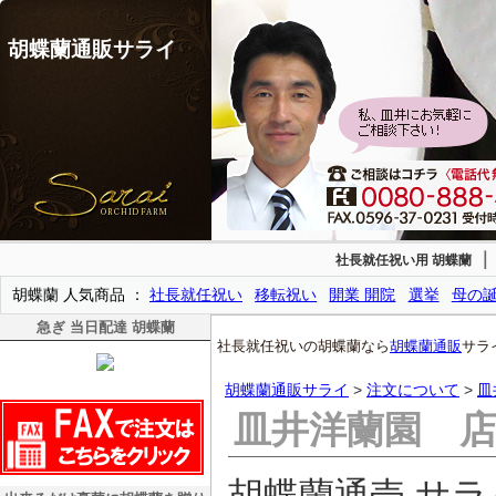
胡蝶蘭通販サライ
社長就任祝い用 胡蝶蘭
胡蝶蘭 人気商品
社長就任祝い
移転祝い
開業 開院
選挙
母の
急ぎ 当日配達 胡蝶蘭
社長就任祝いの胡蝶蘭なら
胡蝶蘭通販
サラ
胡蝶蘭通販サライ
>
注文について
>
皿
皿井洋蘭園 
胡蝶蘭通売 サ