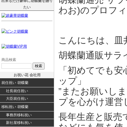
出来るだけ豪華に胡蝶蘭を贈り
たい
わお)のプロフ
こんにちは、皿
胡蝶蘭通販サラ
商品検索
「初めてでも安
お祝い花 会社用
ップ」
就任祝い 胡蝶蘭
”またお願いし
社長就任祝い
大臣就任祝い
プを心がけ運営
移転祝い 胡蝶蘭
長年生産と販売
事務所移転祝い
新社屋移転祝い