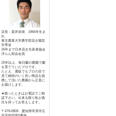
店長：皿井岩雄 1966年生ま
れ
東京農業大学農学部花き園芸
学専攻
26年まで日本花き生産者協会
洋らん部会会員
25年以上、毎日蘭の農園で蘭
を育てていたプロです。
たとえ、通販でもプロの目で
見て納得のいく良い商品を提
携して頂いた農園から正直に
お届けします。
★困ったときはお電話でご相
談下さい。出来る限り私が責
任を持ってお答えします。
〒479-0809 愛知県常滑市広
目字前田面5番地