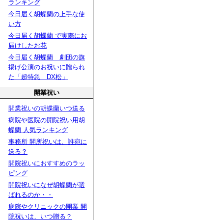
ランキング
今日届く胡蝶蘭の上手な使
い方
今日届く胡蝶蘭 で実際にお
届けしたお花
今日届く胡蝶蘭 劇団の旗
揚げ公演のお祝いに贈られ
た「超特急 DX松」
開業祝い
開業祝いの胡蝶蘭いつ送る
病院や医院の開院祝い用胡
蝶蘭 人気ランキング
事務所 開所祝いは、誰宛に
送る？
開院祝いにおすすめのラッ
ピング
開院祝いになぜ胡蝶蘭が選
ばれるのか・・
病院やクリニックの開業 開
院祝いは、いつ贈る？