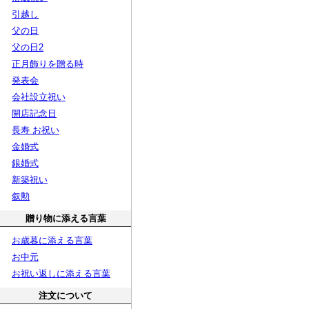
引越し
父の日
父の日2
正月飾りを贈る時
発表会
会社設立祝い
開店記念日
長寿 お祝い
金婚式
銀婚式
新築祝い
叙勲
贈り物に添える言葉
お歳暮に添える言葉
お中元
お祝い返しに添える言葉
注文について