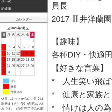
祝い花
員長
胡蝶蘭
2017 皿井洋
カレンダー
＜
2026年8月
＞
日
月
火
水
木
金
土
【趣味】
1
2
3
4
5
6
7
8
各種DIY・快適
9
10
11
12
13
14
15
16
17
18
19
20
21
22
【好きな言葉】
23
24
25
26
27
28
29
30
31
* 人生笑い飛ば
今日
休日
* 健康と家族
午後休み
休日もネットからのご注文は
出来ますが、受注処理はお休
* 情けは人の
みです。（受注完了済みの商