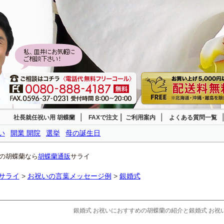
｜
|
｜
社長就任祝い用 胡蝶蘭
FAXで注文
ご利用案内
よくある質問一覧
い
開業 開院
選挙
母の誕生日
の胡蝶蘭なら
胡蝶蘭通販
サライ
サライ
>
お祝いの言葉メッセージ例
>
銀婚式
銀婚式 お祝いにおすすめの胡蝶蘭の紹介と銀婚式 お祝