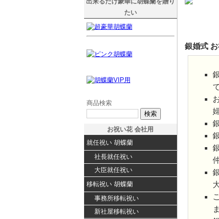
出来るだけ豪華に胡蝶蘭を贈り
たい
銀婚式 
商品検索
お祝い花 会社用
就任祝い 胡蝶蘭
社長就任祝い
大臣就任祝い
移転祝い 胡蝶蘭
事務所移転祝い
新社屋移転祝い