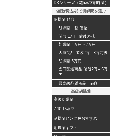
DXシリーズ（花5本立胡蝶蘭）
値段(税込み)で胡蝶蘭を選ぶ
胡蝶蘭 値段
胡蝶蘭一覧 価格
値段 1万円 前後の花
胡蝶蘭 1万円～2万円
人気商品 値段2万～3万前後
胡蝶蘭 5万円
当日配達商品 値段2万～5万
円
最高級品質商品 値段
高級胡蝶蘭
高級胡蝶蘭
7.10.15本立
胡蝶蘭ピンク色おすすめ
胡蝶蘭ギフト