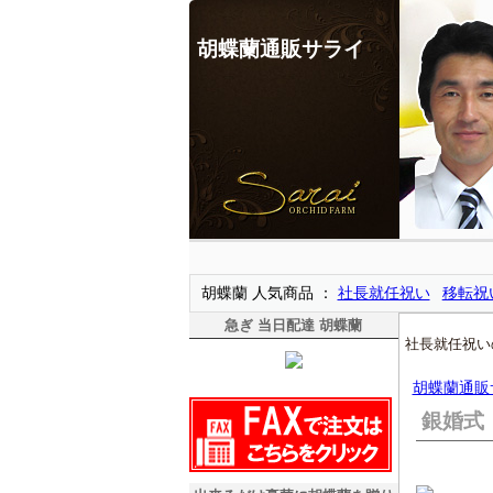
胡蝶蘭通販サライ
胡蝶蘭 人気商品
社長就任祝い
移転祝
急ぎ 当日配達 胡蝶蘭
社長就任祝い
胡蝶蘭通販
銀婚式