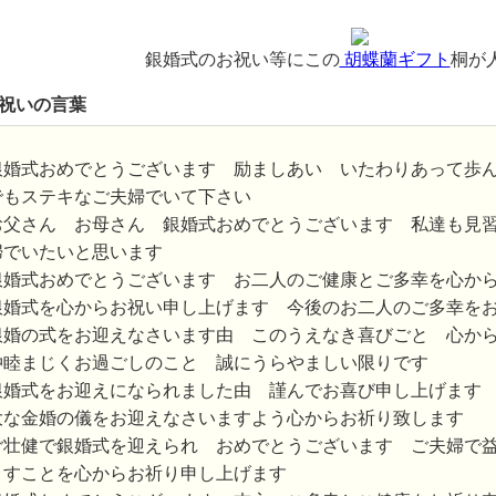
銀婚式のお祝い等にこの
胡蝶蘭ギフト
桐が
お祝いの言葉
銀婚式おめでとうございます 励ましあい いたわりあって歩
でもステキなご夫婦でいて下さい
お父さん お母さん 銀婚式おめでとうございます 私達も見
婦でいたいと思います
銀婚式おめでとうございます お二人のご健康とご多幸を心か
銀婚式を心からお祝い申し上げます 今後のお二人のご多幸を
銀婚の式をお迎えなさいます由 このうえなき喜びごと 心か
仲睦まじくお過ごしのこと 誠にうらやましい限りです
銀婚式をお迎えになられました由 謹んでお喜び申し上げます
大な金婚の儀をお迎えなさいますよう心からお祈り致します
ご壮健で銀婚式を迎えられ おめでとうございます ご夫婦で
ますことを心からお祈り申し上げます