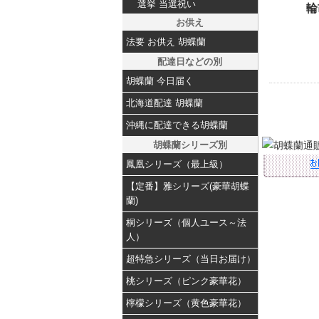
選挙 当選祝い
輪
お供え
法要 お供え 胡蝶蘭
配達日などの別
胡蝶蘭 今日届く
北海道配達 胡蝶蘭
沖縄に配達できる胡蝶蘭
胡蝶蘭シリーズ別
鳳凰シリーズ（最上級）
【定番】雅シリーズ(豪華胡蝶
蘭)
桐シリーズ（個人ユース～法
人）
超特急シリーズ（当日お届け）
桃シリーズ（ピンク豪華花）
檸檬シリーズ（黄色豪華花）