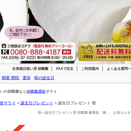
｜
｜
｜
社長就任祝い用 胡蝶蘭
FAXで注文
ご利用案内
よくある質問
開業 開院
選挙
母の誕生日
いの胡蝶蘭なら
胡蝶蘭通販
サライ
販サライ
>
誕生日プレゼント
> 誕生日プレゼント 母
母へ誕生日プレゼント用 胡蝶蘭 豪華版「雅」、お母さん