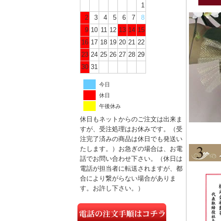
1
2
3
4
5
6
7
8
9
10
11
12
13
14
15
16
17
18
19
20
21
22
23
24
25
26
27
28
29
30
31
今日
休日
午後休み
休日もネットからのご注文は出来ま
すが、受注処理はお休みです。（受
注完了済みの商品は休日でも発送い
たします。）お急ぎの場合は、お電
話でお問い合わせ下さい。（休日は
電話が担当者に転送されますが、都
合により繋がらない場合がありま
す。お許し下さい。）