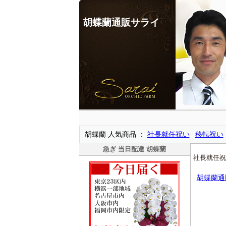
胡蝶蘭通販サライ
胡蝶蘭 人気商品
社長就任祝い
移転祝い
急ぎ 当日配達 胡蝶蘭
社長就任祝
胡蝶蘭通