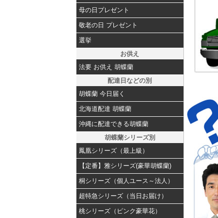
母の日プレゼント
敬老の日 プレゼント
選挙
お供え
法要 お供え 胡蝶蘭
配達日などの別
胡蝶蘭 今日届く
北海道配達 胡蝶蘭
沖縄に配達できる胡蝶蘭
胡蝶蘭シリーズ別
鳳凰シリーズ（最上級）
【定番】雅シリーズ(豪華胡蝶蘭)
桐シリーズ（個人ユース～法人）
超特急シリーズ（当日お届け）
桃シリーズ（ピンク豪華花）