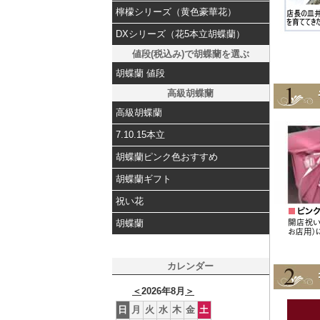
檸檬シリーズ（黄色豪華花）
DXシリーズ（花5本立胡蝶蘭）
値段(税込み)で胡蝶蘭を選ぶ
胡蝶蘭 値段
高級胡蝶蘭
高級胡蝶蘭
7.10.15本立
胡蝶蘭ピンク色おすすめ
胡蝶蘭ギフト
祝い花
胡蝶蘭
カレンダー
＜
2026年8月
＞
日
月
火
水
木
金
土