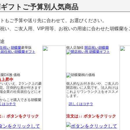
蘭ギフトご予算別人気商品
トもご予算や送り先に合わせて、お選びください。
祝い、ご友人用、VIP用等、お祝いの用途に合わせた胡蝶蘭を
任祝い
胡蝶蘭
豪華版
個人店舗様
開店祝い胡蝶蘭
急上昇中
クいえいえ、2ランク上の豪
個人的なお付き合いや、ご友人の
花。圧倒的な差が付きます
開店祝いに人気です。法人向けは
場企業の社長就任などにオ
これよりワンランク上をオススメ
。
します。
からこそ購入できる胡蝶蘭
くはコチラ
詳しくはコチラ
↓↓ ボタンをクリック
注文は↓↓ ボタンをクリック