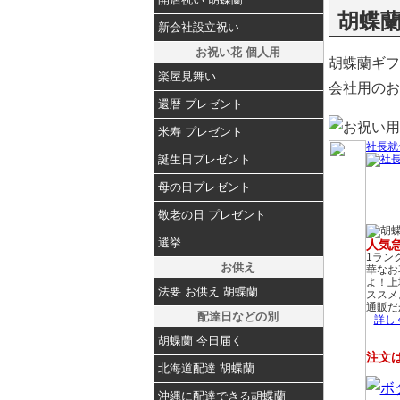
胡蝶
新会社設立祝い
お祝い花 個人用
胡蝶蘭ギフ
楽屋見舞い
会社用のお
還暦 プレゼント
米寿 プレゼント
社長就
誕生日プレゼント
母の日プレゼント
敬老の日 プレゼント
選挙
人気
1ラン
お供え
華なお
よ！上
法要 お供え 胡蝶蘭
ススメ
通販だ
配達日などの別
詳し
胡蝶蘭 今日届く
注文は
北海道配達 胡蝶蘭
沖縄に配達できる胡蝶蘭