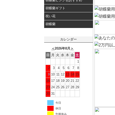
胡蝶蘭ピンク色おすすめ
胡蝶蘭ギフト
祝い花
胡蝶蘭
カレンダー
＜
2026年8月
＞
日
月
火
水
木
金
土
1
2
3
4
5
6
7
8
9
10
11
12
13
14
15
16
17
18
19
20
21
22
23
24
25
26
27
28
29
30
31
今日
休日
午後休み