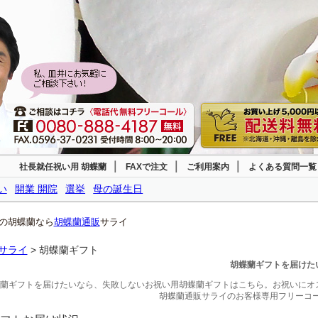
｜
｜
｜
社長就任祝い用 胡蝶蘭
FAXで注文
ご利用案内
よくある質問一覧
い
開業 開院
選挙
母の誕生日
の胡蝶蘭なら
胡蝶蘭通販
サライ
サライ
> 胡蝶蘭ギフト
胡蝶蘭ギフトを届けた
蘭ギフトを届けたいなら、失敗しないお祝い用胡蝶蘭ギフトはこちら。お祝いにオ
胡蝶蘭通販サライのお客様専用フリーコール 