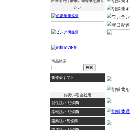
出来るだけ豪華に胡蝶蘭を贈り
たい
商品検索
胡蝶蘭ギフト
お祝い花 会社用
就任祝い 胡蝶蘭
移転祝い 胡蝶蘭
開業祝い胡蝶蘭
開店祝い 胡蝶蘭