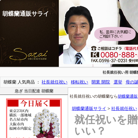
胡蝶蘭通販サライ
社長就任祝い用 胡蝶
胡蝶蘭 人気商品
社長就任祝い
移転祝い
開業 開院
選挙
母の
急ぎ 当日配達 胡蝶蘭
社長就任祝いの胡蝶蘭なら
胡蝶蘭通販
胡蝶蘭通販サライ
>
社長就任祝い
就任祝いを
いい？