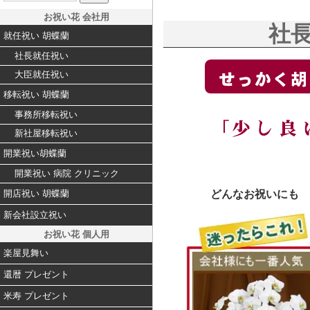
お祝い花 会社用
社
就任祝い 胡蝶蘭
社長就任祝い
大臣就任祝い
移転祝い 胡蝶蘭
事務所移転祝い
新社屋移転祝い
開業祝い胡蝶蘭
開業祝い 病院 クリニック
どんなお祝いにも
開店祝い 胡蝶蘭
新会社設立祝い
お祝い花 個人用
楽屋見舞い
還暦 プレゼント
米寿 プレゼント