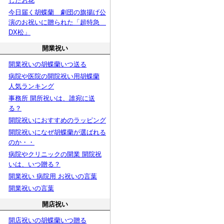
したお花
今日届く胡蝶蘭 劇団の旗揚げ公
演のお祝いに贈られた「超特急
DX松」
開業祝い
開業祝いの胡蝶蘭いつ送る
病院や医院の開院祝い用胡蝶蘭
人気ランキング
事務所 開所祝いは、誰宛に送
る？
開院祝いにおすすめのラッピング
開院祝いになぜ胡蝶蘭が選ばれる
のか・・
病院やクリニックの開業 開院祝
いは、いつ贈る？
開業祝い 病院用 お祝いの言葉
開業祝いの言葉
開店祝い
開店祝いの胡蝶蘭いつ贈る