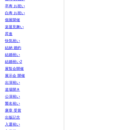
卒寿 お祝い
白寿 お祝い
個展開催
楽屋見舞い
昇進
快気祝い
結納 婚約
結婚祝い
結婚祝い2
展覧会開催
展示会 開催
出演祝い
道場開き
公演祝い
襲名祝い
褒章 受賞
出版記念
入選祝い