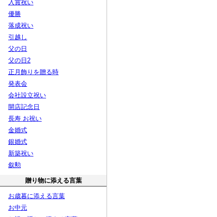
入賞祝い
優勝
落成祝い
引越し
父の日
父の日2
正月飾りを贈る時
発表会
会社設立祝い
開店記念日
長寿 お祝い
金婚式
銀婚式
新築祝い
叙勲
贈り物に添える言葉
お歳暮に添える言葉
お中元