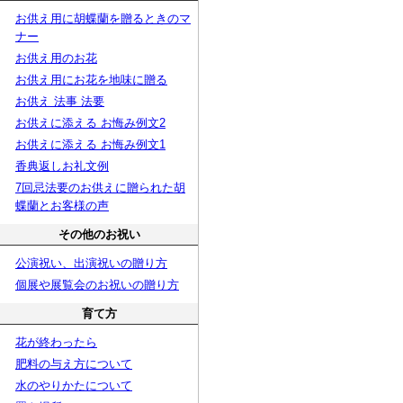
お供え用に胡蝶蘭を贈るときのマ
ナー
お供え用のお花
お供え用にお花を地味に贈る
お供え 法事 法要
お供えに添える お悔み例文2
お供えに添える お悔み例文1
香典返しお礼文例
7回忌法要のお供えに贈られた胡
蝶蘭とお客様の声
その他のお祝い
公演祝い、出演祝いの贈り方
個展や展覧会のお祝いの贈り方
育て方
花が終わったら
肥料の与え方について
水のやりかたについて