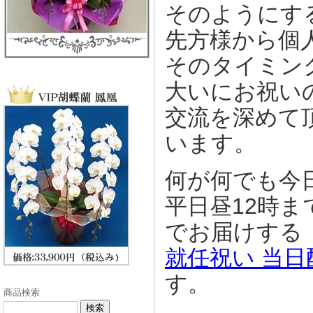
そのようにす
先方様から個
そのタイミン
大いにお祝い
交流を深めて
います。
何が何でも今
平日昼12時
でお届けする
就任祝い 当
す。
商品検索