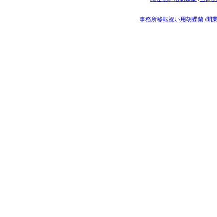
事務所移転祝い用胡蝶蘭
/
開業