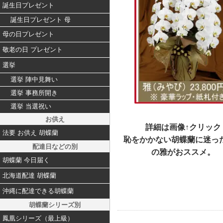
誕生日プレゼント
誕生日プレゼント 母
母の日プレゼント
敬老の日 プレゼント
選挙
選挙 陣中見舞い
選挙 事務所開き
選挙 当選祝い
お供え
詳細は画像↑クリック
法要 お供え 胡蝶蘭
恥をかかない胡蝶蘭に迷っ
配達日などの別
の雅がおススメ。
胡蝶蘭 今日届く
北海道配達 胡蝶蘭
沖縄に配達できる胡蝶蘭
胡蝶蘭シリーズ別
鳳凰シリーズ（最上級）