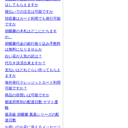
はしてもらえますか
後払いでの注文は可能ですか
領収書はカード利用でも発行可能
ですか
胡蝶蘭の木札はどこにたちます
か。
胡蝶蘭代金の銀行振り込み手数料
は無料になりませんか
白い花が人気の訳は？
代引き決済出来ますか？
支払いはどれぐらい待ってもらえ
ますか
海外発行クレッジットカード利用
可能ですか？
商品の掛買いは可能ですか
都道府県別の配達日数 ヤマト運
輸
最高級 胡蝶蘭 鳳凰シリーズの配
達日数
お祝いのお花に添えるメッセージ