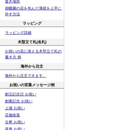
置き場所
胡蝶蘭の花を包んだ薄紙を上手に
外す方法
ラッピング
ラッピング詳細
木型立て札(名札)
お祝いの花に添える木型立て札の
書き方 例
海外から注文
海外から注文できます。
お祝いの言葉メッセージ例
創立記念日 お祝い
創業記念 お祝い
上場 お祝い
店舗改装
古希 お祝い
喜寿 お祝い