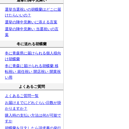
選挙の陣中見舞い
選挙当選祝いの胡蝶蘭はどこに届
けたらいいの？
選挙の陣中見舞いに添える言葉
選挙の陣中見舞い 当選祝いの言
葉
冬に送れる胡蝶蘭
冬に青森県に届けられる個人様向
け胡蝶蘭
冬に青森に届けられる胡蝶蘭 移
転祝い 就任祝い 開店祝い 開業祝
い用
よくあるご質問
よくあるご質問一覧
お届けまでにどれぐらい日数が掛
かりますか？
購入時の支払い方法は何が可能で
すか
胡蝶蘭を注文したら請求書の発行