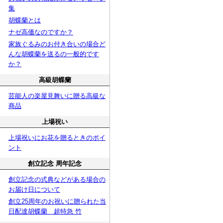
集
胡蝶蘭とは
ナゼ高価なのですか？
家族ぐるみのお付き合いの場合ど
んな胡蝶蘭を送るの一般的です
か？
高級胡蝶蘭
芸能人の楽屋見舞いに贈る高級な
商品
上場祝い
上場祝いにお花を贈るときのポイ
ント
創立記念 周年記念
創立記念の式典などがある場合の
お届け日について
創立25周年のお祝いに贈られた当
日配達胡蝶蘭 超特急 竹