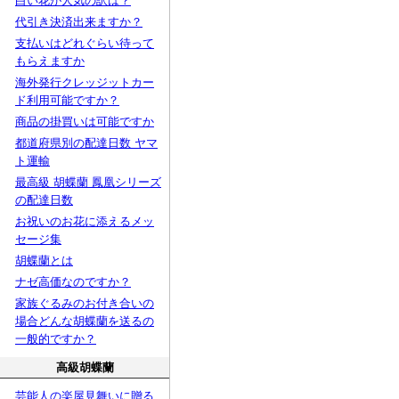
白い花が人気の訳は？
代引き決済出来ますか？
支払いはどれぐらい待って
もらえますか
海外発行クレッジットカー
ド利用可能ですか？
商品の掛買いは可能ですか
都道府県別の配達日数 ヤマ
ト運輸
最高級 胡蝶蘭 鳳凰シリーズ
の配達日数
お祝いのお花に添えるメッ
セージ集
胡蝶蘭とは
ナゼ高価なのですか？
家族ぐるみのお付き合いの
場合どんな胡蝶蘭を送るの
一般的ですか？
高級胡蝶蘭
芸能人の楽屋見舞いに贈る