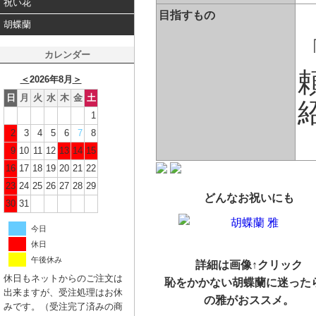
祝い花
目指すもの
胡蝶蘭
カレンダー
＜
2026年8月
＞
日
月
火
水
木
金
土
1
2
3
4
5
6
7
8
9
10
11
12
13
14
15
16
17
18
19
20
21
22
23
24
25
26
27
28
29
どんなお祝いにも
30
31
今日
休日
午後休み
詳細は画像↑クリック
休日もネットからのご注文は
恥をかかない胡蝶蘭に迷った
出来ますが、受注処理はお休
の雅がおススメ。
みです。（受注完了済みの商