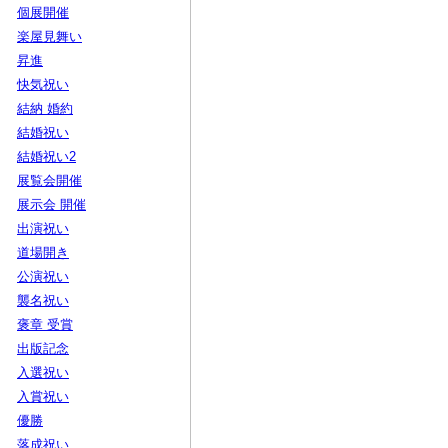
個展開催
楽屋見舞い
昇進
快気祝い
結納 婚約
結婚祝い
結婚祝い2
展覧会開催
展示会 開催
出演祝い
道場開き
公演祝い
襲名祝い
褒章 受賞
出版記念
入選祝い
入賞祝い
優勝
落成祝い