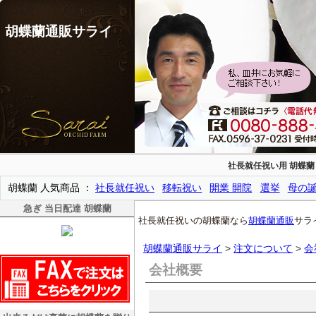
胡蝶蘭通販サライ
社長就任祝い用 胡蝶蘭
胡蝶蘭 人気商品
社長就任祝い
移転祝い
開業 開院
選挙
母の
急ぎ 当日配達 胡蝶蘭
社長就任祝いの胡蝶蘭なら
胡蝶蘭通販
サラ
胡蝶蘭通販サライ
>
注文について
>
会
会社概要