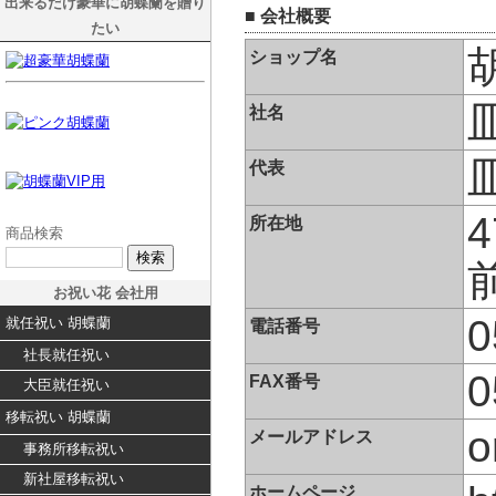
出来るだけ豪華に胡蝶蘭を贈り
■ 会社概要
たい
ショップ名
社名
代表
所在地
商品検索
お祝い花 会社用
0
就任祝い 胡蝶蘭
電話番号
社長就任祝い
0
FAX番号
大臣就任祝い
移転祝い 胡蝶蘭
o
メールアドレス
事務所移転祝い
新社屋移転祝い
ホームページ