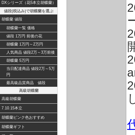
DXシリーズ（花5本立胡蝶蘭）
値段(税込み)で胡蝶蘭を選ぶ
胡蝶蘭 値段
胡蝶蘭一覧 価格
値段 1万円 前後の花
胡蝶蘭 1万円～2万円
人気商品 値段2万～3万前後
胡蝶蘭 5万円
当日配達商品 値段2万～5万
円
最高級品質商品 値段
高級胡蝶蘭
高級胡蝶蘭
7.10.15本立
胡蝶蘭ピンク色おすすめ
胡蝶蘭ギフト