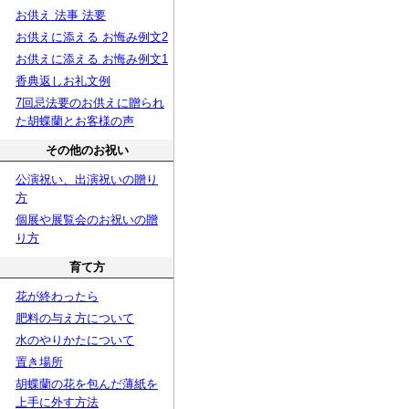
お供え 法事 法要
お供えに添える お悔み例文2
お供えに添える お悔み例文1
香典返しお礼文例
7回忌法要のお供えに贈られ
た胡蝶蘭とお客様の声
その他のお祝い
公演祝い、出演祝いの贈り
方
個展や展覧会のお祝いの贈
り方
育て方
花が終わったら
肥料の与え方について
水のやりかたについて
置き場所
胡蝶蘭の花を包んだ薄紙を
上手に外す方法