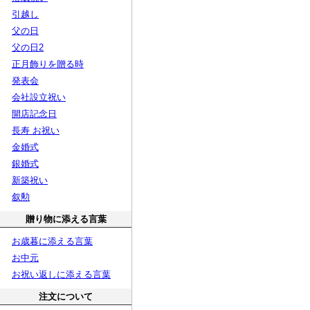
引越し
父の日
父の日2
正月飾りを贈る時
発表会
会社設立祝い
開店記念日
長寿 お祝い
金婚式
銀婚式
新築祝い
叙勲
贈り物に添える言葉
お歳暮に添える言葉
お中元
お祝い返しに添える言葉
注文について