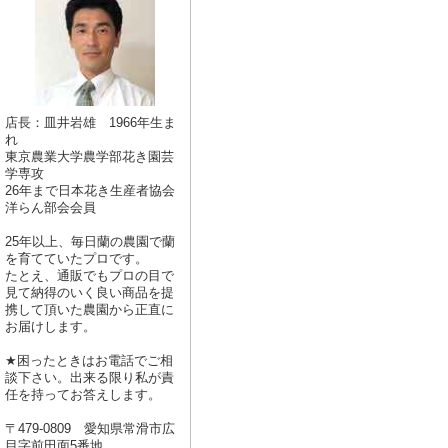
店長：皿井岩雄 1966年生ま
れ
東京農業大学農学部花き園芸
学専攻
26年まで日本花き生産者協会
洋らん部会会員
25年以上、毎日蘭の農園で蘭
を育てていたプロです。
たとえ、通販でもプロの目で
見て納得のいく良い商品を提
携して頂いた農園から正直に
お届けします。
★困ったときはお電話でご相
談下さい。出来る限り私が責
任を持ってお答えします。
〒479-0809 愛知県常滑市広
目字前田面5番地