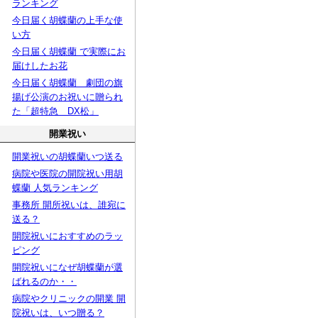
ランキング
今日届く胡蝶蘭の上手な使
い方
今日届く胡蝶蘭 で実際にお
届けしたお花
今日届く胡蝶蘭 劇団の旗
揚げ公演のお祝いに贈られ
た「超特急 DX松」
開業祝い
開業祝いの胡蝶蘭いつ送る
病院や医院の開院祝い用胡
蝶蘭 人気ランキング
事務所 開所祝いは、誰宛に
送る？
開院祝いにおすすめのラッ
ピング
開院祝いになぜ胡蝶蘭が選
ばれるのか・・
病院やクリニックの開業 開
院祝いは、いつ贈る？