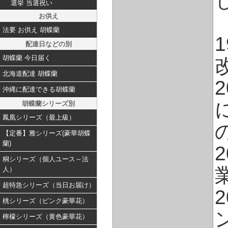
選挙 当選祝い
お供え
法要 お供え 胡蝶蘭
配達日などの別
胡蝶蘭 今日届く
北海道配達 胡蝶蘭
沖縄に配達できる胡蝶蘭
胡蝶蘭シリーズ別
鳳凰シリーズ（最上級）
【定番】雅シリーズ(豪華胡蝶
蘭)
桐シリーズ（個人ユース～法
人）
超特急シリーズ（当日お届け）
桃シリーズ（ピンク豪華花）
檸檬シリーズ（黄色豪華花）