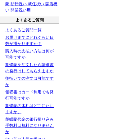
蘭 移転祝い 就任祝い 開店祝
い 開業祝い用
よくあるご質問
よくあるご質問一覧
お届けまでにどれぐらい日
数が掛かりますか？
購入時の支払い方法は何が
可能ですか
胡蝶蘭を注文したら請求書
の発行はしてもらえますか
後払いでの注文は可能です
か
領収書はカード利用でも発
行可能ですか
胡蝶蘭の木札はどこにたち
ますか。
胡蝶蘭代金の銀行振り込み
手数料は無料になりません
か