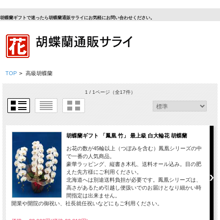
胡蝶蘭ギフトで迷ったら胡蝶蘭通販サライにお気軽にお問い合わせください。
TOP
>
高級胡蝶蘭
1 / 1ページ
（全17件）
胡蝶蘭ギフト 「鳳凰 竹」 最上級 白大輪花 胡蝶蘭
お花の数が45輪以上（つぼみを含む）鳳凰シリーズの中
で一番の人気商品。
豪華ラッピング、縦書き木札、送料オール込み。目の肥
えた先方様にご利用ください。
北海道へは別途送料負担が必要です。鳳凰シリーズは、
高さがあるため引越し便扱いでのお届けとなり細かい時
間指定は出来ません。
開業や開院の御祝い、社長就任祝いなどにもご利用ください。