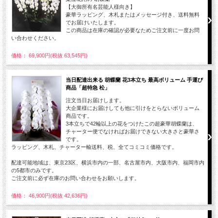
【大御所有名芸能人様向き】
豪華ラッピング、木札またはメッセージ付き、送料無料
でお届けいたします。
この商品は在庫の確認が必要なためご注文前に一度お問
い合わせください。
価格： 69,900円(税抜 63,545円)
当日配達出来る 胡蝶蘭 花3本立ち 最高ボリューム 手運び
商品「超特急 松」
注文当日お届けします。
大企業様にお届けしても他に引けをとらないボリューム
商品です。
3本立ちで42輪以上の花をつけたこの超豪華胡蝶蘭は、
チャーター便でなければお届けできない大きさと豪華さ
です。
ラッピング、木札、チャーター輸送料、税、全てコミコミ価格です。
配達可能地域は、東京23区、横浜市内の一部、名古屋市内、大阪市内、福岡市内
の5都市のみです。
ご注文前に必ず在庫のお問い合わせをお願いします。
価格： 46,900円(税抜 42,636円)