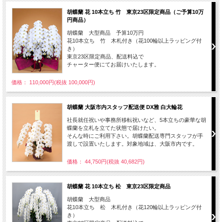
胡蝶蘭 花 10本立ち 竹 東京23区限定商品（ご予算10万
円商品）
胡蝶蘭 大型商品 予算10万円
花10本立ち 竹 木札付き（花100輪以上ラッピング付
き）
東京23区限定商品、配送料込で
チャーター便にてお届けいたします。
価格： 110,000円(税抜 100,000円)
胡蝶蘭 大阪市内スタッフ配送便 DX雅 白大輪花
社長就任祝いや事務所移転祝いなど、5本立ちの豪華な胡
蝶蘭を立札を立てた状態で届けたい。
そんな時にご利用下さい。胡蝶蘭配送専門スタッフが手
渡しで設置いたします。対象地域は、大阪市内です。
価格： 44,750円(税抜 40,682円)
胡蝶蘭 花 10本立ち 松 東京23区限定商品
胡蝶蘭 大型商品
花10本立ち 松 木札付き（花120輪以上ラッピング付
き）