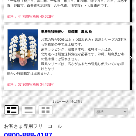
・千葉県（松戸市、流山市、千葉市、市川市、船橋市、鎌ヶ谷市、柏市、我孫子
市、野田市、白井市習志野市、八千代市、浦安市）・大阪市内です。
価格： 44,750円(税抜 40,682円)
事務所移転祝い 胡蝶蘭 鳳凰 松
お花の数が50輪以上（つぼみ込み）鳳凰シリーズの3本立
ち胡蝶蘭の中で最上級です。
豪華ラッピング、縦書き木札、送料オール込み。
北海道へは別途送料負担が必要です。沖縄、離島及び冬
の北海道には送れません。
鳳凰シリーズは、高さがあるため引越し便扱いでのお届
けとなり
細かい時間指定は出来ません。
価格： 37,900円(税抜 34,455円)
1 / 1ページ
（全17件）
お客さま専用フリーコール
0800-888-4187