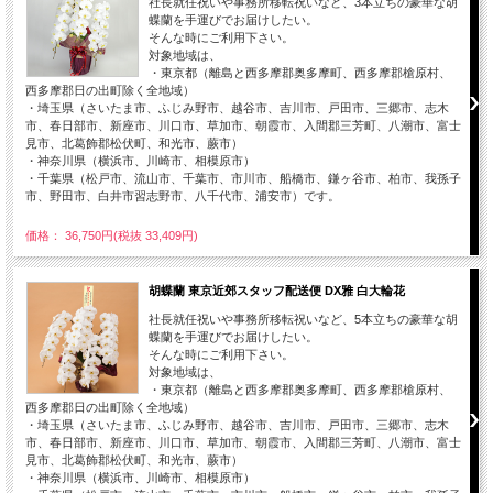
社長就任祝いや事務所移転祝いなど、3本立ちの豪華な胡
蝶蘭を手運びでお届けしたい。
そんな時にご利用下さい。
対象地域は、
・東京都（離島と西多摩郡奥多摩町、西多摩郡槍原村、
西多摩郡日の出町除く全地域）
・埼玉県（さいたま市、ふじみ野市、越谷市、吉川市、戸田市、三郷市、志木
市、春日部市、新座市、川口市、草加市、朝霞市、入間郡三芳町、八潮市、富士
見市、北葛飾郡松伏町、和光市、蕨市）
・神奈川県（横浜市、川崎市、相模原市）
・千葉県（松戸市、流山市、千葉市、市川市、船橋市、鎌ヶ谷市、柏市、我孫子
市、野田市、白井市習志野市、八千代市、浦安市）です。
価格： 36,750円(税抜 33,409円)
胡蝶蘭 東京近郊スタッフ配送便 DX雅 白大輪花
社長就任祝いや事務所移転祝いなど、5本立ちの豪華な胡
蝶蘭を手運びでお届けしたい。
そんな時にご利用下さい。
対象地域は、
・東京都（離島と西多摩郡奥多摩町、西多摩郡槍原村、
西多摩郡日の出町除く全地域）
・埼玉県（さいたま市、ふじみ野市、越谷市、吉川市、戸田市、三郷市、志木
市、春日部市、新座市、川口市、草加市、朝霞市、入間郡三芳町、八潮市、富士
見市、北葛飾郡松伏町、和光市、蕨市）
・神奈川県（横浜市、川崎市、相模原市）