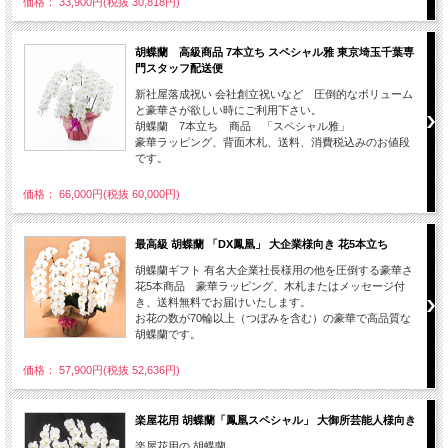
価格： 33,900円(税抜 30,818円)
胡蝶蘭 高級商品 7本立ち スペシャル雅 東京埼玉千葉専
門スタッフ配送便
新社屋落成祝い 会社創立祝いなど 圧倒的なボリューム
と豪華さが欲しい時にご利用下さい。
胡蝶蘭 7本立ち 商品 「スペシャル雅」
豪華ラッピング、背面木札、送料、消費税込みのお値段
です。
価格： 66,000円(税抜 60,000円)
最高級 胡蝶蘭 「DX鳳凰」 大企業様向き 花5本立ち
胡蝶蘭ギフト 有名大企業社長様用の他を圧倒する豪華さ
花5本商品 豪華ラッピング、木札またはメッセージ付
き、送料無料でお届けいたします。
お花の数が70輪以上（つぼみを含む）の豪華で高品質な
胡蝶蘭です。
価格： 57,900円(税抜 52,636円)
楽屋花用 胡蝶蘭「鳳凰スペシャル」 大御所芸能人様向き
楽屋花用の 胡蝶蘭