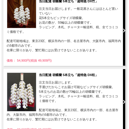
当日配達 胡蝶蘭 5本立ち「超特急 DX竹」
注文当日お届けします。一般花屋さんにはほとんど置い
ていない
花5本立ちビッグサイズ胡蝶蘭。
お花の数が、55輪以上の胡蝶蘭です。
ラッピング、木札、チャーター輸送料、税、全てコミコ
ミ価格です。
配達可能地域は、東京23区、横浜市内の一部、名古屋市内、大阪市内、福岡市内
の5都市のみです。
在庫に限りがあり、繁忙期にはお受けできないことがあります。
価格： 54,900円(税抜 49,909円)
当日配達 胡蝶蘭 5本立ち「超特急 DX松」
注文当日お届けします。
手運びだからこそお届け可能なビッグサイズ胡蝶蘭。
5本立ちのお花の数が70輪以上の胡蝶蘭です。
ラッピング、木札、チャーター輸送料、税、全てコミコ
ミ価格です。
配達可能地域は、東京23区、横浜市内の一部、名古屋市
内、大阪市内、福岡市内の5都市のみです。
在庫に限りがあり、繁忙期にはお受けできないことがあります。