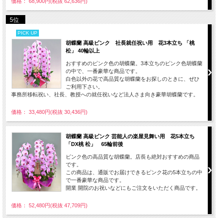
価格： 68,900円(税抜 62,636円)
5位
PICK UP
胡蝶蘭 高級ピンク 社長就任祝い用 花3本立ち 「桃
松」 40輪以上
おすすめのピンク色の胡蝶蘭。3本立ちのピンク色胡蝶蘭
の中で、一番豪華な商品です。
白色以外の花で高品質な胡蝶蘭をお探しのときに、ぜひ
ご利用下さい。
事務所移転祝い、社長、教授への就任祝いなど法人さま向き豪華胡蝶蘭です。
価格： 33,480円(税抜 30,436円)
胡蝶蘭 高級ピンク 芸能人の楽屋見舞い用 花5本立ち
「DX桃 松」 65輪前後
ピンク色の高品質な胡蝶蘭。店長も絶対おすすめの商品
です。
この商品は、通販でお届けできるピンク花の5本立ちの中
で一番豪華な商品です。
開業 開院のお祝いなどにもご注文をいただく商品です。
価格： 52,480円(税抜 47,709円)