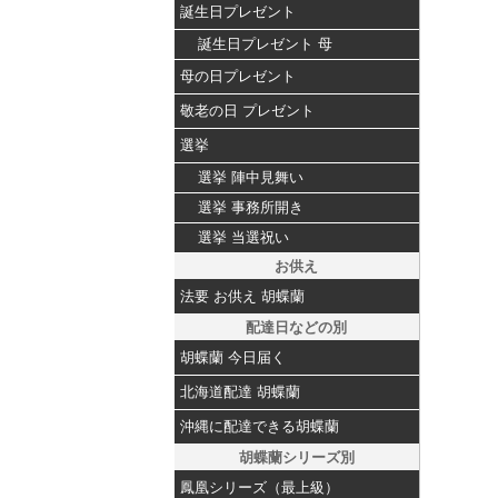
誕生日プレゼント
誕生日プレゼント 母
母の日プレゼント
敬老の日 プレゼント
選挙
選挙 陣中見舞い
選挙 事務所開き
選挙 当選祝い
お供え
法要 お供え 胡蝶蘭
配達日などの別
胡蝶蘭 今日届く
北海道配達 胡蝶蘭
沖縄に配達できる胡蝶蘭
胡蝶蘭シリーズ別
鳳凰シリーズ（最上級）