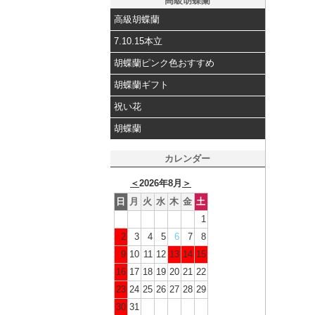
高級胡蝶蘭
高級胡蝶蘭
7.10.15本立
胡蝶蘭ピンク色おすすめ
胡蝶蘭ギフト
祝い花
胡蝶蘭
カレンダー
＜
2026年8月
＞
日
月
火
水
木
金
土
1
2
3
4
5
6
7
8
9
10
11
12
13
14
15
16
17
18
19
20
21
22
23
24
25
26
27
28
29
30
31