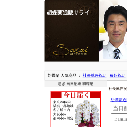
胡蝶蘭通販サライ
胡蝶蘭 人気商品
社長就任祝い
移転祝い
急ぎ 当日配達 胡蝶蘭
社長就任祝
胡蝶蘭通
当日
当日配