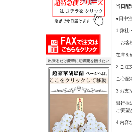
当日配
●日中
1.弊
お客様専
在庫を
出来るだけ豪華に胡蝶蘭を贈りたい
2.ご
ご心配
3.お
銀行振
ご要望
4.内