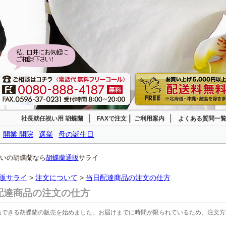
｜
|
｜
社長就任祝い用 胡蝶蘭
FAXで注文
ご利用案内
よくある質問一
開業 開院
選挙
母の誕生日
いの胡蝶蘭なら
胡蝶蘭通販
サライ
販サライ
>
注文について
>
当日配達商品の注文の仕方
配達商品の注文の仕方
達できる胡蝶蘭の販売を始めました。お届けまでに時間が限られているため、注文方