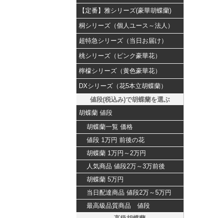
【定番】雅シリーズ(豪華胡蝶蘭)
桐シリーズ（個人ユース～法人）
超特急シリーズ（当日お届け）
桃シリーズ（ピンク豪華花）
檸檬シリーズ（黄色豪華花）
DXシリーズ（花5本立胡蝶蘭）
値段(税込み)で胡蝶蘭を選ぶ
胡蝶蘭 値段
胡蝶蘭一覧 価格
値段 1万円 前後の花
胡蝶蘭 1万円～2万円
人気商品 値段2万～3万前後
胡蝶蘭 5万円
当日配達商品 値段2万～5万円
最高級品質商品 値段