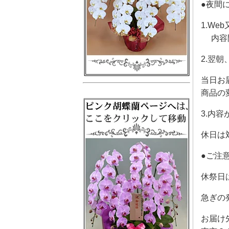
●夜間
1.W
内容間
2.翌
当日お
商品の
3.内
休日は
●ご注
休祭日
急ぎの
お届け