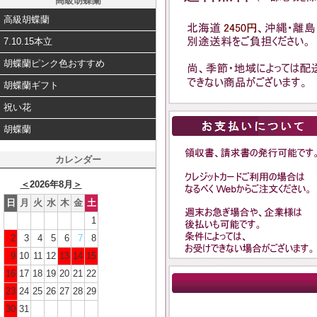
高級胡蝶蘭
高級胡蝶蘭
7.10.15本立
胡蝶蘭ピンク色おすすめ
胡蝶蘭ギフト
祝い花
胡蝶蘭
カレンダー
＜
2026年8月
＞
日
月
火
水
木
金
土
1
2
3
4
5
6
7
8
9
10
11
12
13
14
15
16
17
18
19
20
21
22
23
24
25
26
27
28
29
30
31