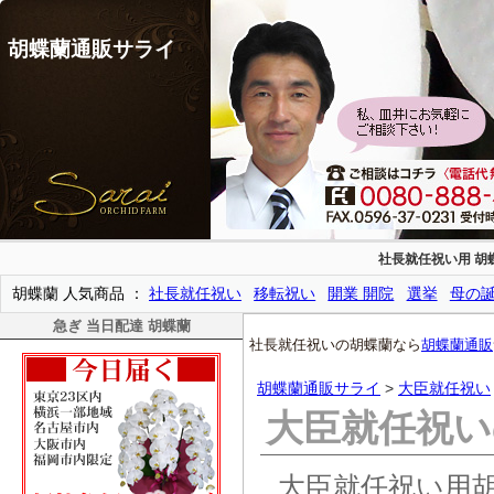
胡蝶蘭通販サライ
社長就任祝い用 胡
胡蝶蘭 人気商品
社長就任祝い
移転祝い
開業 開院
選挙
母の
急ぎ 当日配達 胡蝶蘭
社長就任祝いの胡蝶蘭なら
胡蝶蘭通販
胡蝶蘭通販サライ
>
大臣就任祝い
大臣就任祝い
大臣就任祝い用