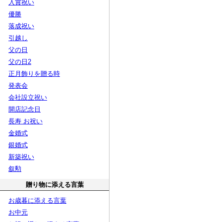
入賞祝い
優勝
落成祝い
引越し
父の日
父の日2
正月飾りを贈る時
発表会
会社設立祝い
開店記念日
長寿 お祝い
金婚式
銀婚式
新築祝い
叙勲
贈り物に添える言葉
お歳暮に添える言葉
お中元