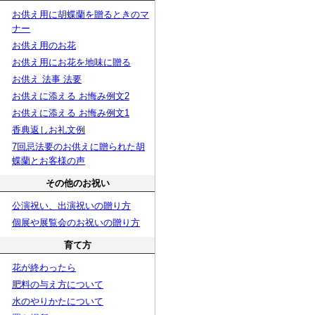
お供え用に胡蝶蘭を贈るときのマ
ナー
お供え用のお花
お供え用にお花を地味に贈る
お供え 法事 法要
お供えに添える お悔み例文2
お供えに添える お悔み例文1
香典返しお礼文例
7回忌法要のお供えに贈られた胡
蝶蘭とお客様の声
その他のお祝い
公演祝い、出演祝いの贈り方
個展や展覧会のお祝いの贈り方
育て方
花が終わったら
肥料の与え方について
水のやりかたについて