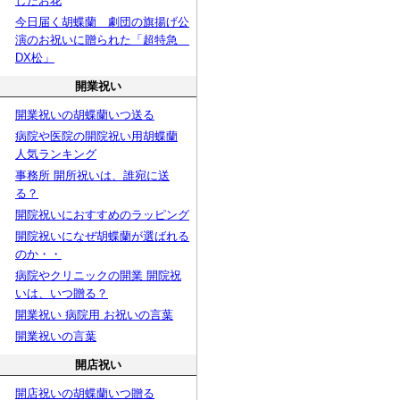
したお花
今日届く胡蝶蘭 劇団の旗揚げ公
演のお祝いに贈られた「超特急
DX松」
開業祝い
開業祝いの胡蝶蘭いつ送る
病院や医院の開院祝い用胡蝶蘭
人気ランキング
事務所 開所祝いは、誰宛に送
る？
開院祝いにおすすめのラッピング
開院祝いになぜ胡蝶蘭が選ばれる
のか・・
病院やクリニックの開業 開院祝
いは、いつ贈る？
開業祝い 病院用 お祝いの言葉
開業祝いの言葉
開店祝い
開店祝いの胡蝶蘭いつ贈る