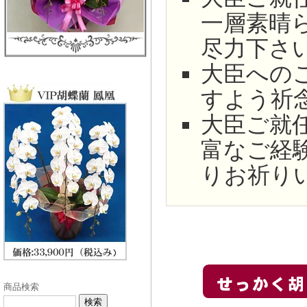
一層素晴
尽力下さ
大臣への
すよう祈
大臣ご就
富なご経
りお祈り
商品検索