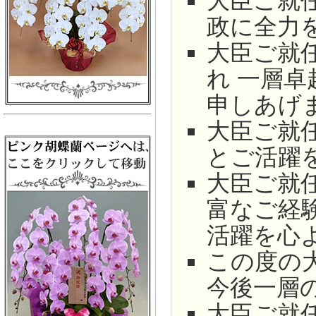
大臣ご就
政に全力
大臣ご就
れ 一層
申しあげ
大臣ご就
とご活躍
大臣ご就
富なご経
活躍を心
この度の
今後一層
大臣ご就