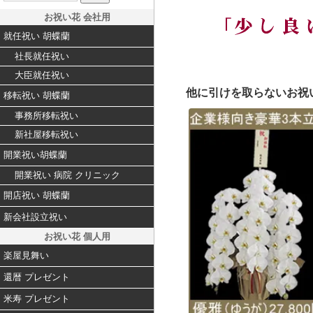
お祝い花 会社用
就任祝い 胡蝶蘭
社長就任祝い
大臣就任祝い
他に引けを取らないお祝
移転祝い 胡蝶蘭
事務所移転祝い
新社屋移転祝い
開業祝い胡蝶蘭
開業祝い 病院 クリニック
開店祝い 胡蝶蘭
新会社設立祝い
お祝い花 個人用
楽屋見舞い
還暦 プレゼント
米寿 プレゼント