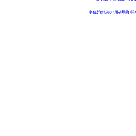
事務所移転祝い用胡蝶蘭
/
開