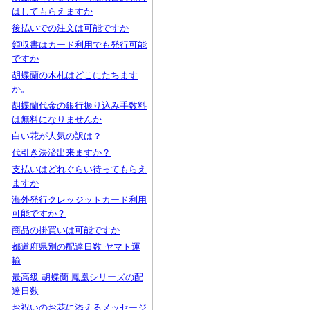
はしてもらえますか
後払いでの注文は可能ですか
領収書はカード利用でも発行可能
ですか
胡蝶蘭の木札はどこにたちます
か。
胡蝶蘭代金の銀行振り込み手数料
は無料になりませんか
白い花が人気の訳は？
代引き決済出来ますか？
支払いはどれぐらい待ってもらえ
ますか
海外発行クレッジットカード利用
可能ですか？
商品の掛買いは可能ですか
都道府県別の配達日数 ヤマト運
輸
最高級 胡蝶蘭 鳳凰シリーズの配
達日数
お祝いのお花に添えるメッセージ