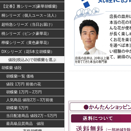
【定番】雅シリーズ(豪華胡蝶蘭)
桐シリーズ（個人ユース～法人）
超特急シリーズ（当日お届け）
桃シリーズ（ピンク豪華花）
檸檬シリーズ（黄色豪華花）
DXシリーズ（花5本立胡蝶蘭）
値段(税込み)で胡蝶蘭を選ぶ
胡蝶蘭 値段
胡蝶蘭一覧 価格
値段 1万円 前後の花
胡蝶蘭 1万円～2万円
人気商品 値段2万～3万前後
胡蝶蘭 5万円
当日配達商品 値段2万～5万円
最高級品質商品 値段