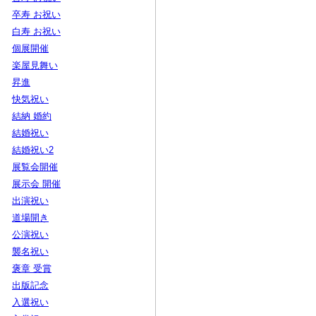
卒寿 お祝い
白寿 お祝い
個展開催
楽屋見舞い
昇進
快気祝い
結納 婚約
結婚祝い
結婚祝い2
展覧会開催
展示会 開催
出演祝い
道場開き
公演祝い
襲名祝い
褒章 受賞
出版記念
入選祝い