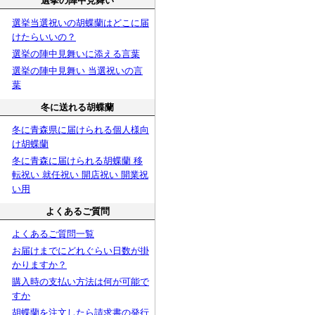
選挙の陣中見舞い
選挙当選祝いの胡蝶蘭はどこに届
けたらいいの？
選挙の陣中見舞いに添える言葉
選挙の陣中見舞い 当選祝いの言
葉
冬に送れる胡蝶蘭
冬に青森県に届けられる個人様向
け胡蝶蘭
冬に青森に届けられる胡蝶蘭 移
転祝い 就任祝い 開店祝い 開業祝
い用
よくあるご質問
よくあるご質問一覧
お届けまでにどれぐらい日数が掛
かりますか？
購入時の支払い方法は何が可能で
すか
胡蝶蘭を注文したら請求書の発行