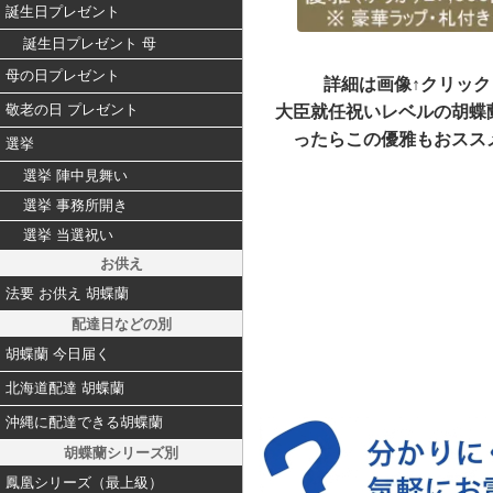
誕生日プレゼント
誕生日プレゼント 母
母の日プレゼント
詳細は画像↑クリック
敬老の日 プレゼント
大臣就任祝いレベルの胡蝶
ったらこの優雅もおスス
選挙
選挙 陣中見舞い
選挙 事務所開き
選挙 当選祝い
お供え
法要 お供え 胡蝶蘭
配達日などの別
胡蝶蘭 今日届く
北海道配達 胡蝶蘭
沖縄に配達できる胡蝶蘭
胡蝶蘭シリーズ別
鳳凰シリーズ（最上級）