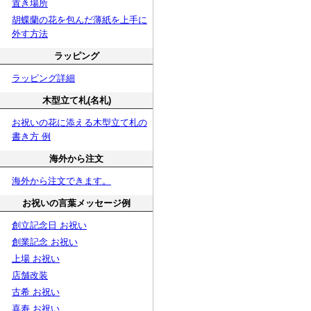
置き場所
胡蝶蘭の花を包んだ薄紙を上手に
外す方法
ラッピング
ラッピング詳細
木型立て札(名札)
お祝いの花に添える木型立て札の
書き方 例
海外から注文
海外から注文できます。
お祝いの言葉メッセージ例
創立記念日 お祝い
創業記念 お祝い
上場 お祝い
店舗改装
古希 お祝い
喜寿 お祝い