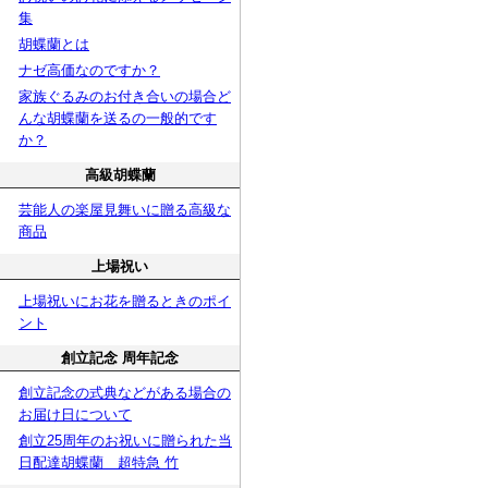
集
胡蝶蘭とは
ナゼ高価なのですか？
家族ぐるみのお付き合いの場合ど
んな胡蝶蘭を送るの一般的です
か？
高級胡蝶蘭
芸能人の楽屋見舞いに贈る高級な
商品
上場祝い
上場祝いにお花を贈るときのポイ
ント
創立記念 周年記念
創立記念の式典などがある場合の
お届け日について
創立25周年のお祝いに贈られた当
日配達胡蝶蘭 超特急 竹